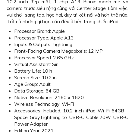
10,2 inch đẹp mắt, 1 chip A13 Bionic mạnh mẽ và
camera trước siêu rộng cùng với Center Stage. Làm việc,
vui chơi, sáng tạo, học hỏi, duy trì kết nối và hơn thế nữa.
Tất cả những gì bạn cần đều ở bên trong chiếc iPad.
Processor Brand: Apple
Processor Type: Apple A13
Inputs & Outputs: Lightning
Front-Facing Camera Megapixels: 12 MP
Processor Speed: 2.65 GHz
Virtual Assistant: Siri
Battery Life: 10 h
Screen Size: 10.2 in
Age Group: Adult
Data Storage: 64 GB
Native Resolution: 2160 x 1620
Wireless Technology: Wi-Fi
Accessories Included: 10.2-inch iPad Wi-Fi 64GB -
Space Gray,Lightning to USB-C Cable,20W USB-C
Power Adapter
Edition Year: 2021