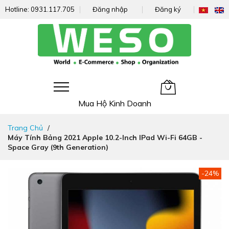
Hotline:
0931.117.705
Đăng nhập
Đăng ký
Giỏ hàng của tôi
Mua Hộ Kinh Doanh
Đi
Trang Chủ
nhanh
Máy Tính Bảng 2021 Apple 10.2-Inch IPad Wi-Fi 64GB -
đến
Space Gray (9th Generation)
nội
dung
Chuyển
-24%
đến
phần
đầu
của