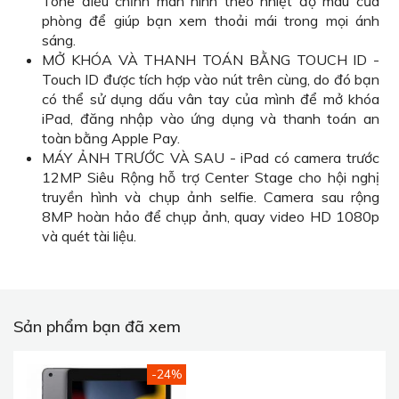
Tone điều chỉnh màn hình theo nhiệt độ màu của
phòng để giúp bạn xem thoải mái trong mọi ánh
sáng.
MỞ KHÓA VÀ THANH TOÁN BẰNG TOUCH ID -
Touch ID được tích hợp vào nút trên cùng, do đó bạn
có thể sử dụng dấu vân tay của mình để mở khóa
iPad, đăng nhập vào ứng dụng và thanh toán an
toàn bằng Apple Pay.
MÁY ẢNH TRƯỚC VÀ SAU - iPad có camera trước
12MP Siêu Rộng hỗ trợ Center Stage cho hội nghị
truyền hình và chụp ảnh selfie. Camera sau rộng
8MP hoàn hảo để chụp ảnh, quay video HD 1080p
và quét tài liệu.
Sản phẩm bạn đã xem
-24%