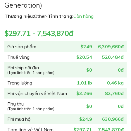
đầu
Generation)
của
thư
Thương hiệu:
Other
Tình trạng:
Còn hàng
•
viện
hình
$297.71 - 7,543,870đ
ảnh
Giá sản phẩm
$249
6,309,660đ
Thuế vùng
$20.54
520,484đ
Phí ship nội địa
$0
0đ
(Tạm tính trên 1 sản phẩm)
Trọng lượng
1.01 lb
0.46 kg
Phí vận chuyển về Việt Nam
$3.266
82,760đ
Phụ thu
$0
0đ
(Tạm tính trên 1 sản phẩm)
Phí mua hộ
$24.9
630,966đ
Tạm tính về Việt Nam
$297.71
7,543,870đ