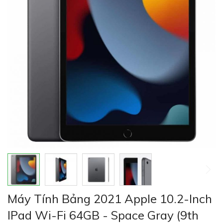
thư
viện
hình
ảnh
Chuyển
Máy Tính Bảng 2021 Apple 10.2-Inch
đến
phần
IPad Wi-Fi 64GB - Space Gray (9th