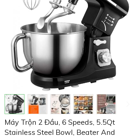
thư
viện
hình
ảnh
Chuyển
Máy Trộn 2 Đầu, 6 Speeds, 5.5Qt
đến
phần
Stainless Steel Bowl, Beater And