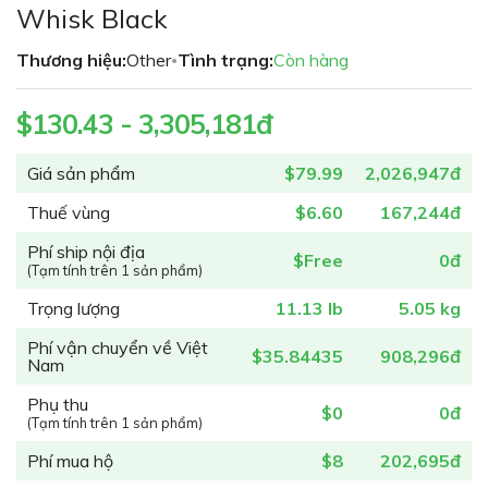
đầu
Whisk Black
của
thư
Thương hiệu:
Other
Tình trạng:
Còn hàng
•
viện
hình
$130.43 - 3,305,181đ
ảnh
Giá sản phẩm
$79.99
2,026,947đ
Thuế vùng
$6.60
167,244đ
Phí ship nội địa
$Free
0đ
(Tạm tính trên 1 sản phẩm)
Trọng lượng
11.13 lb
5.05 kg
Phí vận chuyển về Việt
$35.84435
908,296đ
Nam
Phụ thu
$0
0đ
(Tạm tính trên 1 sản phẩm)
Phí mua hộ
$8
202,695đ