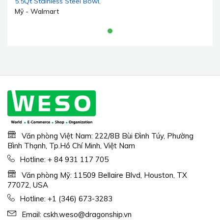
5.5Qt Stainless Steel Bowl,
Beater and Whisk Black
Mỹ - Walmart
Văn phòng Việt Nam: 222/8B Bùi Đình Túy, Phường
Bình Thạnh, Tp.Hồ Chí Minh, Việt Nam
Hotline:
+ 84 931 117 705
Văn phòng Mỹ: 11509 Bellaire Blvd, Houston, TX
77072, USA
Hotline:
+1 (346) 673-3283
Email:
cskh.weso@dragonship.vn