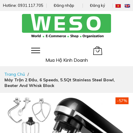
Hotline:
0931.117.705
Đăng nhập
Đăng ký
Giỏ hàng của tôi
Mua Hộ Kinh Doanh
Đi
Trang Chủ
nhanh
Máy Trộn 2 Đầu, 6 Speeds, 5.5Qt Stainless Steel Bowl,
đến
Beater And Whisk Black
nội
dung
Chuyển
-57%
đến
phần
đầu
của