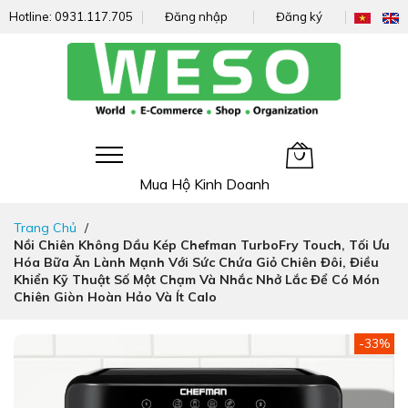
Hotline:
0931.117.705
Đăng nhập
Đăng ký
Giỏ hàng của tôi
Mua Hộ Kinh Doanh
Đi
Trang Chủ
nhanh
Nồi Chiên Không Dầu Kép Chefman TurboFry Touch, Tối Ưu
đến
Hóa Bữa Ăn Lành Mạnh Với Sức Chứa Giỏ Chiên Đôi, Điều
nội
Khiển Kỹ Thuật Số Một Chạm Và Nhắc Nhở Lắc Để Có Món
dung
Chiên Giòn Hoàn Hảo Và Ít Calo
Chuyển
-33%
đến
phần
đầu