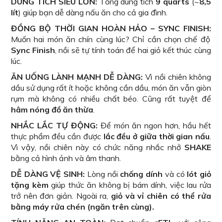
DUNG TÍCH SIÊU LỚN:
Tổng dung tích
9 quarts
(~
8,5
lít
) giúp bạn dễ dàng nấu ăn cho cả gia đình.
ĐỒNG BỘ THỜI GIAN HOÀN HẢO – SYNC FINISH:
Muốn hai món ăn chín cùng lúc? Chỉ cần chọn chế độ
Sync Finish
, nồi sẽ tự tính toán để hai giỏ kết thúc cùng
lúc.
ĂN UỐNG LÀNH MẠNH DỄ DÀNG:
Vì nồi chiên không
dầu sử dụng rất ít hoặc không cần dầu, món ăn vẫn giòn
rụm mà không có nhiều chất béo. Cũng rất tuyệt để
hâm nóng đồ ăn thừa
.
NHẮC LẮC TỰ ĐỘNG:
Để món ăn ngon hơn, hầu hết
thực phẩm đều cần được
lắc đều ở giữa thời gian nấu
.
Vì vậy, nồi chiên này có chức năng nhắc nhở
SHAKE
bằng cả hình ảnh và âm thanh.
DỄ DÀNG VỆ SINH:
Lòng nồi
chống dính
và có
lót giỏ
tặng kèm
giúp thức ăn không bị bám dính, việc lau rửa
trở nên đơn giản. Ngoài ra,
giỏ và vỉ chiên có thể rửa
bằng máy rửa chén (ngăn trên cùng).