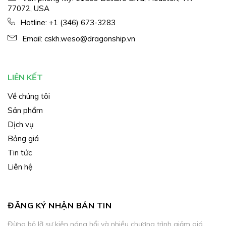
77072, USA
Hotline:
+1 (346) 673-3283
Email:
cskh.weso@dragonship.vn
LIÊN KẾT
Về chúng tôi
Sản phẩm
Dịch vụ
Bảng giá
Tin tức
Liên hệ
ĐĂNG KÝ NHẬN BẢN TIN
Đừng bỏ lỡ sự kiện nóng hổi và nhiều chương trình giảm giá