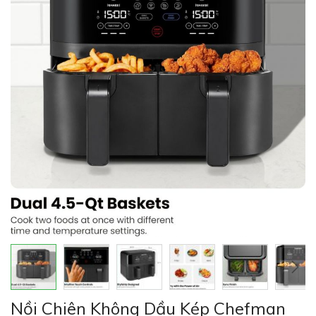
của
thư
viện
hình
ảnh
Chuyển
Nồi Chiên Không Dầu Kép Chefman
đến