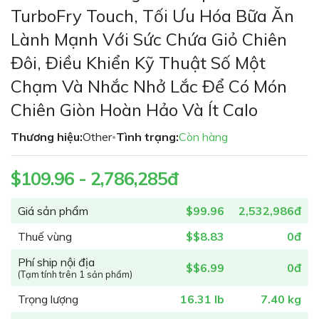
phần
TurboFry Touch, Tối Ưu Hóa Bữa Ăn
đầu
Lành Mạnh Với Sức Chứa Giỏ Chiên
của
thư
Đôi, Điều Khiển Kỹ Thuật Số Một
viện
Chạm Và Nhắc Nhở Lắc Để Có Món
hình
ảnh
Chiên Giòn Hoàn Hảo Và Ít Calo
Thương hiệu:
Other
Tình trạng:
Còn hàng
•
$109.96 - 2,786,285đ
Giá sản phẩm
$99.96
2,532,986đ
Thuế vùng
$$8.83
0đ
Phí ship nội địa
$$6.99
0đ
(Tạm tính trên 1 sản phẩm)
Trọng lượng
16.31 lb
7.40 kg