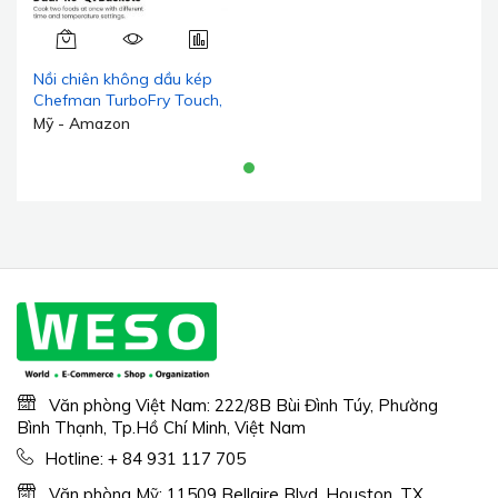
Nồi chiên không dầu kép
Chefman TurboFry Touch,
tối ưu hóa bữa ăn lành
Mỹ - Amazon
mạnh với sức chứa giỏ
chiên đôi, điều khiển kỹ
thuật số một chạm và nhắc
nhở lắc để có món chiên
giòn hoàn hảo và ít calo
Văn phòng Việt Nam: 222/8B Bùi Đình Túy, Phường
Bình Thạnh, Tp.Hồ Chí Minh, Việt Nam
Hotline:
+ 84 931 117 705
Văn phòng Mỹ: 11509 Bellaire Blvd, Houston, TX