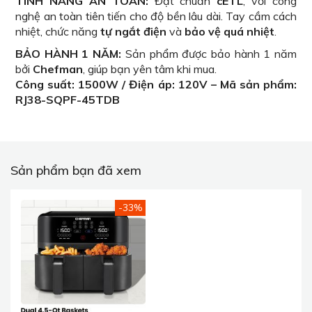
TÍNH NĂNG AN TOÀN:
Đạt chuẩn
cETL
, với công
nghệ an toàn tiên tiến cho độ bền lâu dài. Tay cầm cách
nhiệt, chức năng
tự ngắt điện
và
bảo vệ quá nhiệt
.
BẢO HÀNH 1 NĂM:
Sản phẩm được bảo hành 1 năm
bởi
Chefman
, giúp bạn yên tâm khi mua.
Công suất: 1500W / Điện áp: 120V – Mã sản phẩm:
RJ38-SQPF-45TDB
Sản phẩm bạn đã xem
-33%