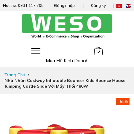
Hotline:
0931.117.705
Đăng nhập
Đăng ký
Giỏ hàng của tôi
Mua Hộ Kinh Doanh
Đi
Trang Chủ
nhanh
Nhà Nhún Costway Inflatable Bouncer Kids Bounce House
đến
Jumping Castle Slide Với Máy Thổi 480W
nội
dung
Chuyển
-55%
đến
phần
đầu
của