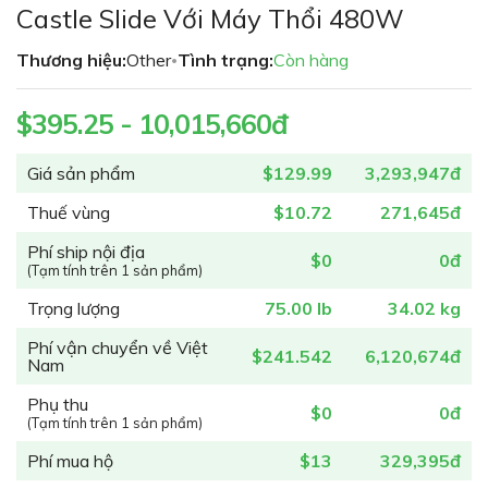
đầu
Castle Slide Với Máy Thổi 480W
của
thư
Thương hiệu:
Other
Tình trạng:
Còn hàng
•
viện
hình
$395.25 - 10,015,660đ
ảnh
Giá sản phẩm
$129.99
3,293,947đ
Thuế vùng
$10.72
271,645đ
Phí ship nội địa
$0
0đ
(Tạm tính trên 1 sản phẩm)
Trọng lượng
75.00 lb
34.02 kg
Phí vận chuyển về Việt
$241.542
6,120,674đ
Nam
Phụ thu
$0
0đ
(Tạm tính trên 1 sản phẩm)
Phí mua hộ
$13
329,395đ