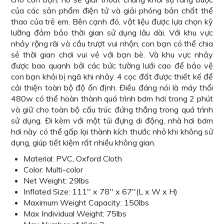
của các sản phẩm điện tử và giải phóng bản chất thể
thao của trẻ em. Bên cạnh đó, vật liệu được lựa chọn kỹ
lưỡng đảm bảo thời gian sử dụng lâu dài. Với khu vực
nhảy rộng rãi và cầu trượt vui nhộn, con bạn có thể chia
sẻ thời gian chơi vui vẻ với bạn bè. Và khu vực nhảy
được bao quanh bởi các bức tường lưới cao để bảo vệ
con bạn khỏi bị ngã khi nhảy. 4 cọc đất được thiết kế để
cải thiện toàn bộ độ ổn định. Điều đáng nói là máy thổi
480w có thể hoàn thành quá trình bơm hơi trong 2 phút
và giữ cho toàn bộ cấu trúc đứng thẳng trong quá trình
sử dụng. Đi kèm với một túi đựng di động, nhà hơi bơm
hơi này có thể gấp lại thành kích thước nhỏ khi không sử
dụng, giúp tiết kiệm rất nhiều không gian.
Material: PVC, Oxford Cloth
Color: Multi-color
Net Weight: 29lbs
Inflated Size: 111'' x 78'' x 67''(L x W x H)
Maximum Weight Capacity: 150lbs
Max Individual Weight: 75lbs