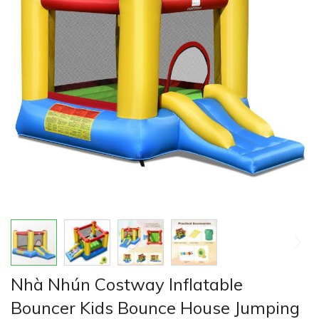
thư
viện
hình
ảnh
Chuyển
Nhà Nhún Costway Inflatable
đến
phần
Bouncer Kids Bounce House Jumping