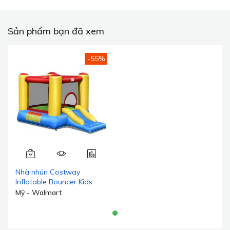
Sản phẩm bạn đã xem
-55%
Nhà nhún Costway
Inflatable Bouncer Kids
Bounce House Jumping
Mỹ - Walmart
Castle Slide với máy thổi
480W