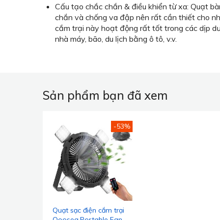
Cấu tạo chắc chắn & điều khiển từ xa: Quạt bàn
chắn và chống va đập nên rất cần thiết cho n
cắm trại này hoạt động rất tốt trong các dịp dướ
nhà máy, bão, du lịch bằng ô tô, v.v.
Sản phẩm bạn đã xem
-53%
Quạt sạc điện cắm trại
Qoosea,Portable Fan