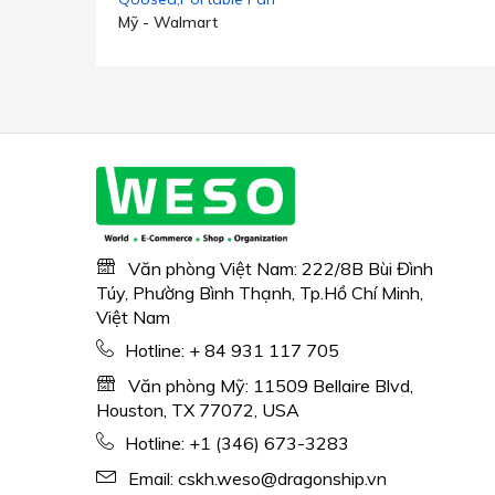
Battery Operated fan,
Mỹ - Walmart
Rechargeable Battery
Operated Outdoor Tent
Fan with Light &
Hook,Personal USB
Desk Fan for
Camping,Black
Văn phòng Việt Nam: 222/8B Bùi Đình
Túy, Phường Bình Thạnh, Tp.Hồ Chí Minh,
Việt Nam
Hotline:
+ 84 931 117 705
Văn phòng Mỹ: 11509 Bellaire Blvd,
Houston, TX 77072, USA
Hotline:
+1 (346) 673-3283
Email:
cskh.weso@dragonship.vn