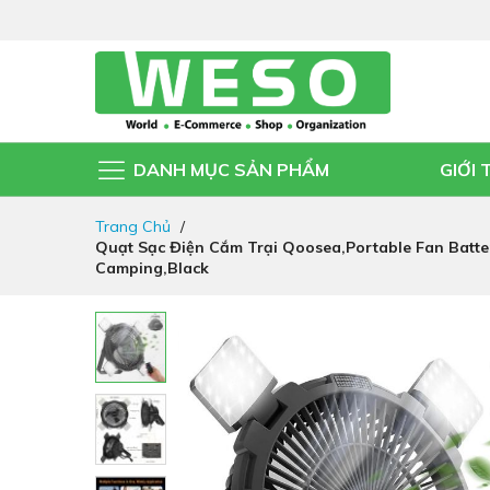
DANH MỤC SẢN PHẨM
GIỚI 
Đi
Trang Chủ
nhanh
Quạt Sạc Điện Cắm Trại Qoosea,Portable Fan Batte
đến
Camping,Black
nội
dung
Chuyển
đến
phần
đầu
của
thư
viện