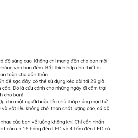
ó độ sáng cao. Không chỉ mang đến cho bạn môi
phòng vào ban đêm. Rất thích hợp cho thiết bị
ữ an toàn cho bản thân.
h để sạc đầy, có thể sử dụng kéo dài tới 28 giờ
n cấp. Đó là cứu cánh cho những ngày đi cắm trại
h cho bạn!
 hợp cho một người hoặc lều nhỏ thắp sáng mọi thứ,
và vật liệu không chổi than chất lượng cao, có độ
c nhau của bạn về luồng không khí. Chỉ cần nhấn
g quạt còn có 16 bóng đèn LED và 4 tấm đèn LED có