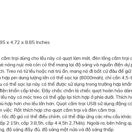
85 x 4.72 x 8.85 Inches
trại dùng cho lều này có quạt làm mát, đèn lồng cắm trại c
hè nóng nực mà còn có thể mang lại độ sáng và nguồn điện dự 
ch. Treo nó từ lều hoặc nơi trú ẩn, mang nó đi bất cứ đâu để gi
 hợp pin dung lượng lớn có thể sạc lại (8000mah), chỉ cần 4,5-8
u có thể sạc lại này có thể được sử dụng trong trường hợp khẩ
iện khẩn cấp khác. Đây chắc chắn là chiếc quạt hoàn hảo dàn
 lều này có móc treo có thể gập lại tích hợp ở phía dưới. Thích
ù hợp hơn cho lều lớn hơn. Quạt cắm trại USB sử dụng động cơ 
m việc. Rất thích hợp cho quạt cắm trại và đèn cắm trại.
 tốc độ gió có thể điều chỉnh, có thể đáp ứng các nhu cầu khá
cấp 2:15h, cấp 3:8,5h, cấp 4:4,5h 2,7M/s). Ngoài ra, bên hôn
áng, độ sáng đầy đủ, độ sáng một nửa và độ sáng thấp.