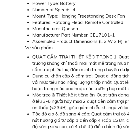
Power Type: Battery
Number of Speeds: 4
Mount Type: Hanging,Freestanding,Desk Fan
Features: Rotating Head, Remote Controlled
Manufacturer: Qoosea
Manufacturer Part Number: CE17101-1
Assembled Product Dimensions (L x W x H): 8.
Về sản phẩm:
QUẠT CẮM TRẠI THIẾT KẾ 3 TRONG 1: Quạt cắm 
trường không khí thoải mái, mát mẻ trong mùa 
cắm trại phiêu lưu, đắm mình trong chuyến du lị
Dụng cụ khẩn cấp & cắm trại: Quạt di động tích
với mức tiêu hao năng lượng thấp nhất. Quạt lề
hoặc trong mùa bão hoặc các trường hợp mất đ
Móc treo & Thiết kế ít tiếng ồn: Quạt trần dạng
ở lều 3-6 người hãy mua 2 quạt đèn cắm trại ph
ồn thấp (<23dB), giúp giảm nhiễu khi ngủ và là
Tốc độ gió & độ sáng 4 cấp: Quạt cắm trại có 4
nút hướng gió từ cấp 1 đến cấp 4 (cấp 1:28h, 
độ sáng siêu cao, có 4 chế độ điều chỉnh độ s