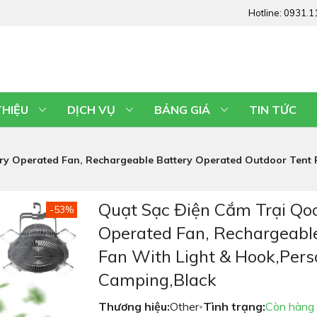
Hotline:
0931.1
THIỆU
DỊCH VỤ
BẢNG GIÁ
TIN TỨC
ry Operated Fan, Rechargeable Battery Operated Outdoor Tent 
Quạt Sạc Điện Cắm Trại Qoo
-53%
Operated Fan, Rechargeabl
Fan With Light & Hook,Pers
Camping,Black
Thương hiệu:
Other
Tình trạng:
Còn hàng
•