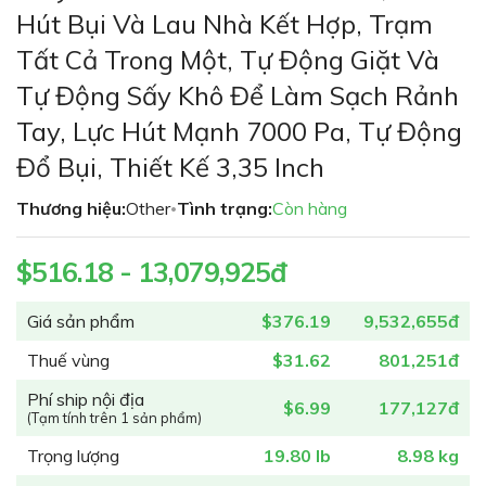
phần
Hút Bụi Và Lau Nhà Kết Hợp, Trạm
đầu
Tất Cả Trong Một, Tự Động Giặt Và
của
thư
Tự Động Sấy Khô Để Làm Sạch Rảnh
viện
Tay, Lực Hút Mạnh 7000 Pa, Tự Động
hình
ảnh
Đổ Bụi, Thiết Kế 3,35 Inch
Thương hiệu:
Other
Tình trạng:
Còn hàng
•
$516.18 - 13,079,925đ
Giá sản phẩm
$376.19
9,532,655đ
Thuế vùng
$31.62
801,251đ
Phí ship nội địa
$6.99
177,127đ
(Tạm tính trên 1 sản phẩm)
Trọng lượng
19.80 lb
8.98 kg