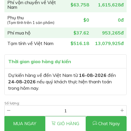
Phí vận chuyển về Việt
$63.758
1,615,628đ
Nam
Phụ thu
$0
0đ
(Tạm tính trên 1 sản phẩm)
Phí mua hộ
$37.62
953,265đ
Tạm tính về Việt Nam
$516.18
13,079,925đ
Thời gian giao hàng dự kiến
Dự kiến hàng về đến Việt Nam từ
16-08-2026
đến
24-08-2026
nếu quý khách thực hiện thanh toán
trong hôm nay.
Số lượng:
MUA NGAY
GIỎ HÀNG
Chat Ngay