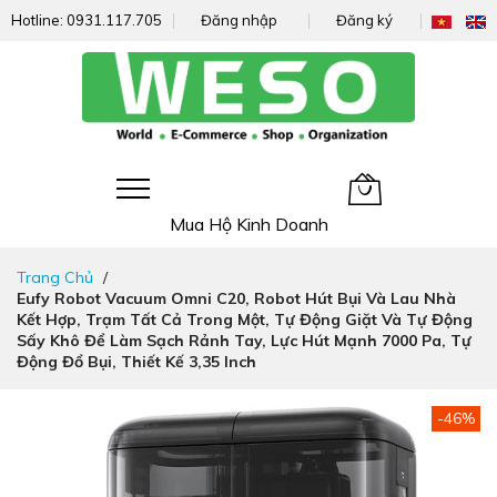
Hotline:
0931.117.705
Đăng nhập
Đăng ký
Giỏ hàng của tôi
Mua Hộ Kinh Doanh
Đi
Trang Chủ
nhanh
Eufy Robot Vacuum Omni C20, Robot Hút Bụi Và Lau Nhà
đến
Kết Hợp, Trạm Tất Cả Trong Một, Tự Động Giặt Và Tự Động
nội
Sấy Khô Để Làm Sạch Rảnh Tay, Lực Hút Mạnh 7000 Pa, Tự
dung
Động Đổ Bụi, Thiết Kế 3,35 Inch
Chuyển
-46%
đến
phần
đầu