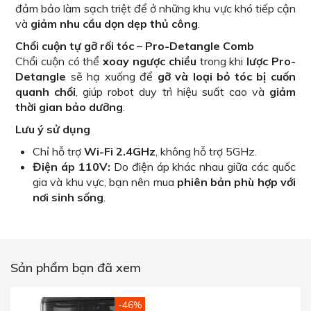
đảm bảo làm sạch triệt để ở những khu vực khó tiếp cận
và
giảm nhu cầu dọn dẹp thủ công
.
Chổi cuộn tự gỡ rối tóc – Pro-Detangle Comb
Chổi cuộn có thể
xoay ngược chiều
trong khi
lược Pro-
Detangle
sẽ hạ xuống để
gỡ và loại bỏ tóc bị cuốn
quanh chổi
, giúp robot duy trì hiệu suất cao và
giảm
thời gian bảo dưỡng
.
Lưu ý sử dụng
Chỉ hỗ trợ
Wi-Fi 2.4GHz
, không hỗ trợ 5GHz.
Điện áp 110V:
Do điện áp khác nhau giữa các quốc
gia và khu vực, bạn nên mua
phiên bản phù hợp với
nơi sinh sống
.
Sản phẩm bạn đã xem
-46%