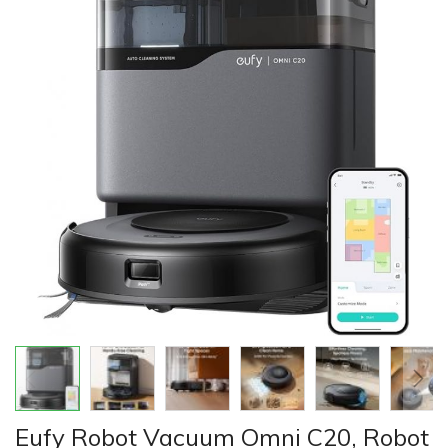
của
thư
viện
hình
ảnh
Chuyển
Eufy Robot Vacuum Omni C20, Robot
đến