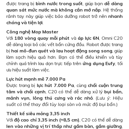
được trang bị
bình nước trong suốt
, giúp bạn
dễ dàng
quan sát mức nước mà không cần mở nắp
. Hệ thống
rảnh tay này giúp việc bảo dưỡng robot trở nên
nhanh
chóng và tiện lợi
.
Công nghệ Mop Master
Với
180 vòng quay mỗi phút
và
áp lực 6N
, Omni C20
dễ dàng loại bỏ các vết bẩn cứng đầu. Robot được trang
bị
hai mô-đun quét và lau hoạt động song song
, giúp
làm sạch hiệu quả hơn. Bạn có thể điều khiển và tùy
chỉnh quá trình lau dọn trực tiếp trên
ứng dụng Eufy
, tối
ưu hiệu suất làm việc.
Lực hút mạnh mẽ 7.000 Pa
Được trang bị
lực hút 7.000 Pa
, cùng
chổi cuộn trung
tâm và chổi cạnh
, C20 có thể dễ dàng xử lý
bụi bẩn,
mảnh vụn, lông thú cưng và rác nhỏ
. (
Lưu ý: Hiệu
suất có thể thay đổi tùy loại sàn và mức độ bụi bẩn.
)
Thiết kế siêu mỏng 3,35 inch
Với
độ cao chỉ 3,35 inch (≈8,5 cm)
, C20 có thể dễ dàng
len vào những vị trí thấp như gầm bàn, gầm giường
,