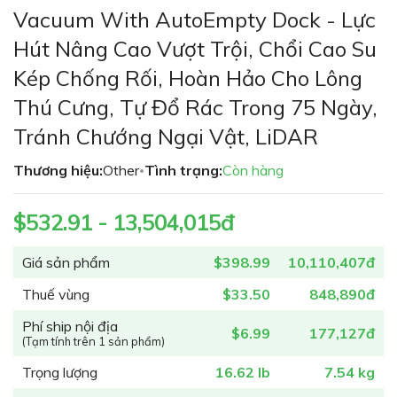
phần
Vacuum With AutoEmpty Dock - Lực
đầu
Hút Nâng Cao Vượt Trội, Chổi Cao Su
của
thư
Kép Chống Rối, Hoàn Hảo Cho Lông
viện
Thú Cưng, Tự Đổ Rác Trong 75 Ngày,
hình
ảnh
Tránh Chướng Ngại Vật, LiDAR
Thương hiệu:
Other
Tình trạng:
Còn hàng
•
$532.91 - 13,504,015đ
Giá sản phẩm
$398.99
10,110,407đ
Thuế vùng
$33.50
848,890đ
Phí ship nội địa
$6.99
177,127đ
(Tạm tính trên 1 sản phẩm)
Trọng lượng
16.62 lb
7.54 kg