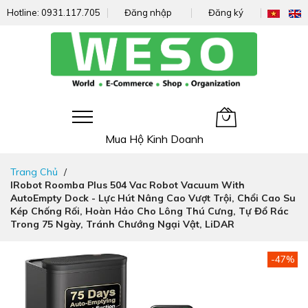
Hotline:
0931.117.705
Đăng nhập
Đăng ký
Giỏ hàng của tôi
Mua Hộ Kinh Doanh
Đi
Trang Chủ
nhanh
IRobot Roomba Plus 504 Vac Robot Vacuum With
đến
AutoEmpty Dock - Lực Hút Nâng Cao Vượt Trội, Chổi Cao Su
nội
Kép Chống Rối, Hoàn Hảo Cho Lông Thú Cưng, Tự Đổ Rác
dung
Trong 75 Ngày, Tránh Chướng Ngại Vật, LiDAR
Chuyển
-47%
đến
phần
đầu