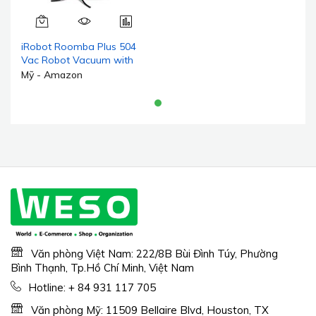
iRobot Roomba Plus 504
Vac Robot Vacuum with
AutoEmpty Dock - Lực hút
Mỹ - Amazon
nâng cao vượt trội, chổi
cao su kép chống rối, hoàn
hảo cho lông thú cưng, tự
đổ rác trong 75 ngày, tránh
chướng ngại vật, LiDAR
Văn phòng Việt Nam: 222/8B Bùi Đình Túy, Phường
Bình Thạnh, Tp.Hồ Chí Minh, Việt Nam
Hotline:
+ 84 931 117 705
Văn phòng Mỹ: 11509 Bellaire Blvd, Houston, TX