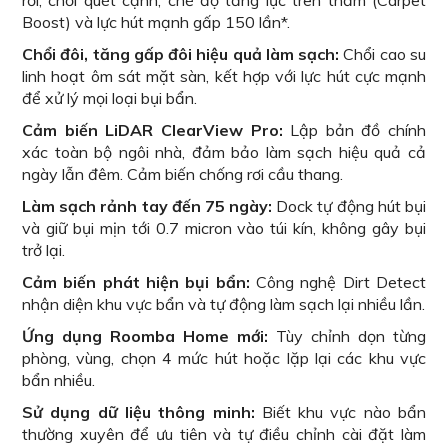
Boost) và lực hút mạnh gấp 150 lần*.
Chổi đôi, tăng gấp đôi hiệu quả làm sạch:
Chổi cao su
linh hoạt ôm sát mặt sàn, kết hợp với lực hút cực mạnh
để xử lý mọi loại bụi bẩn.
Cảm biến LiDAR ClearView Pro:
Lập bản đồ chính
xác toàn bộ ngôi nhà, đảm bảo làm sạch hiệu quả cả
ngày lẫn đêm. Cảm biến chống rơi cầu thang.
Làm sạch rảnh tay đến 75 ngày:
Dock tự động hút bụi
và giữ bụi mịn tới 0.7 micron vào túi kín, không gây bụi
trở lại.
Cảm biến phát hiện bụi bẩn:
Công nghệ Dirt Detect
nhận diện khu vực bẩn và tự động làm sạch lại nhiều lần.
Ứng dụng Roomba Home mới:
Tùy chỉnh dọn từng
phòng, vùng, chọn 4 mức hút hoặc lặp lại các khu vực
bẩn nhiều.
Sử dụng dữ liệu thông minh:
Biết khu vực nào bẩn
thường xuyên để ưu tiên và tự điều chỉnh cài đặt làm