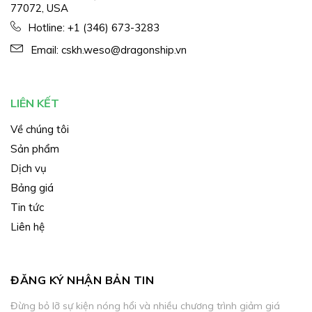
77072, USA
Hotline:
+1 (346) 673-3283
Email:
cskh.weso@dragonship.vn
LIÊN KẾT
Về chúng tôi
Sản phẩm
Dịch vụ
Bảng giá
Tin tức
Liên hệ
ĐĂNG KÝ NHẬN BẢN TIN
Đừng bỏ lỡ sự kiện nóng hổi và nhiều chương trình giảm giá