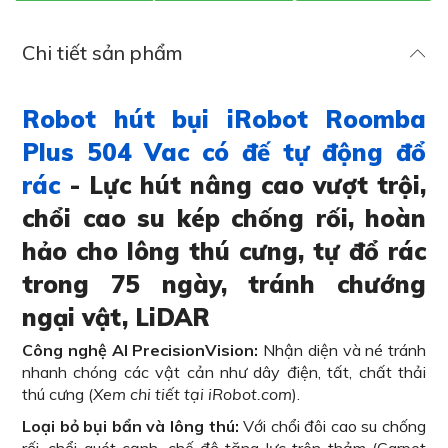
Chi tiết sản phẩm
Robot hút bụi iRobot Roomba
Plus 504 Vac có đế tự động đổ
rác
- Lực hút nâng cao vượt trội,
chổi cao su kép chống rối, hoàn
hảo cho lông thú cưng, tự đổ rác
trong 75 ngày, tránh chướng
ngại vật, LiDAR
Công nghệ AI PrecisionVision:
Nhận diện và né tránh
nhanh chóng các vật cản như dây điện, tất, chất thải
thú cưng (
Xem chi tiết tại iRobot.com
).
Loại bỏ bụi bẩn và lông thú:
Với chổi đôi cao su chống
rối, chổi quét cạnh, chế độ tăng lực trên thảm (Carpet