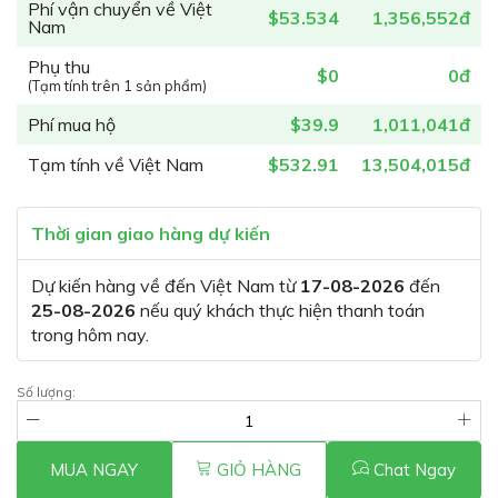
Phí vận chuyển về Việt
$53.534
1,356,552đ
Nam
Phụ thu
$0
0đ
(Tạm tính trên 1 sản phẩm)
Phí mua hộ
$39.9
1,011,041đ
Tạm tính về Việt Nam
$532.91
13,504,015đ
Thời gian giao hàng dự kiến
Dự kiến hàng về đến Việt Nam từ
17-08-2026
đến
25-08-2026
nếu quý khách thực hiện thanh toán
trong hôm nay.
Số lượng:
MUA NGAY
GIỎ HÀNG
Chat Ngay