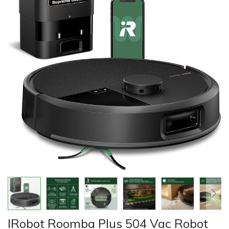
của
thư
viện
hình
ảnh
Chuyển
IRobot Roomba Plus 504 Vac Robot
đến