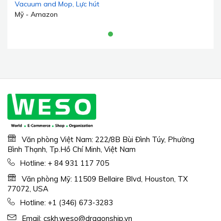
Vacuum and Mop, Lực hút
19.000Pa, Tự động đổ rác,
Mỹ - Amazon
Tự làm sạch cây lau nhà,
Bàn chải đôi gỡ rối 100%,
Chổi lau nhà và chổi bên
kéo dài, Dọn chướng ngại
vật 1,57in, Điều khiển bằng
ứng dụng và giọng nói
(Màu trắng)
Văn phòng Việt Nam: 222/8B Bùi Đình Túy, Phường
Bình Thạnh, Tp.Hồ Chí Minh, Việt Nam
Hotline:
+ 84 931 117 705
Văn phòng Mỹ: 11509 Bellaire Blvd, Houston, TX
77072, USA
Hotline:
+1 (346) 673-3283
Email:
cskh.weso@dragonship.vn