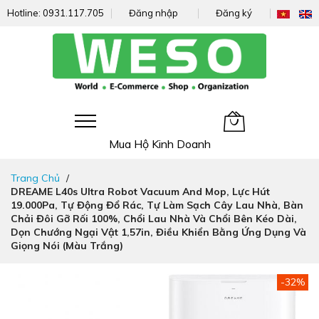
Hotline:
0931.117.705
Đăng nhập
Đăng ký
Giỏ hàng của tôi
Mua Hộ Kinh Doanh
Đi
Trang Chủ
nhanh
DREAME L40s Ultra Robot Vacuum And Mop, Lực Hút
đến
19.000Pa, Tự Động Đổ Rác, Tự Làm Sạch Cây Lau Nhà, Bàn
nội
Chải Đôi Gỡ Rối 100%, Chổi Lau Nhà Và Chổi Bên Kéo Dài,
dung
Dọn Chướng Ngại Vật 1,57in, Điều Khiển Bằng Ứng Dụng Và
Giọng Nói (Màu Trắng)
Chuyển
-32%
đến
phần