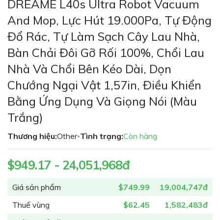
DREAME L40s Ultra Robot Vacuum
đến
phần
And Mop, Lực Hút 19.000Pa, Tự Động
đầu
Đổ Rác, Tự Làm Sạch Cây Lau Nhà,
của
thư
Bàn Chải Đôi Gỡ Rối 100%, Chổi Lau
viện
Nhà Và Chổi Bên Kéo Dài, Dọn
hình
ảnh
Chướng Ngại Vật 1,57in, Điều Khiển
Bằng Ứng Dụng Và Giọng Nói (Màu
Trắng)
Thương hiệu:
Other
Tình trạng:
Còn hàng
•
$949.17 - 24,051,968đ
Giá sản phẩm
$749.99
19,004,747đ
Thuế vùng
$62.45
1,582,483đ