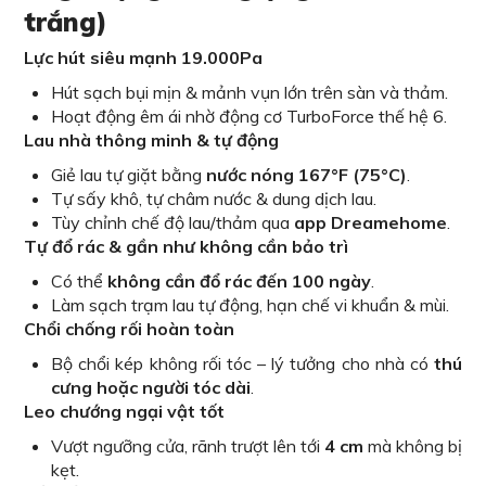
trắng)
Lực hút siêu mạnh 19.000Pa
Hút sạch bụi mịn & mảnh vụn lớn trên sàn và thảm.
Hoạt động êm ái nhờ động cơ TurboForce thế hệ 6.
Lau nhà thông minh & tự động
Giẻ lau tự giặt bằng
nước nóng 167°F (75°C)
.
Tự sấy khô, tự châm nước & dung dịch lau.
Tùy chỉnh chế độ lau/thảm qua
app Dreamehome
.
Tự đổ rác & gần như không cần bảo trì
Có thể
không cần đổ rác đến 100 ngày
.
Làm sạch trạm lau tự động, hạn chế vi khuẩn & mùi.
Chổi chống rối hoàn toàn
Bộ chổi kép không rối tóc – lý tưởng cho nhà có
thú
cưng hoặc người tóc dài
.
Leo chướng ngại vật tốt
Vượt ngưỡng cửa, rãnh trượt lên tới
4 cm
mà không bị
kẹt.