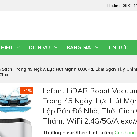
Hotline:
0931.1
THIỆU
DỊCH VỤ
BẢNG GIÁ
TIN TỨC
Sạch Trong 45 Ngày, Lực Hút Mạnh 6000Pa, Làm Sạch Tùy Chỉnh,
Plus
Lefant LiDAR Robot Vacuu
-71%
Trong 45 Ngày, Lực Hút Mạ
Lập Bản Đồ Nhà, Thời Gian 
Thảm, WiFi 2.4G/5G/Alexa/
Thương hiệu:
Other
Tình trạng:
Còn hàng
•