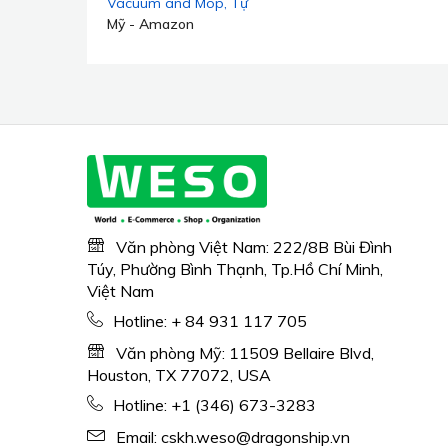
Vacuum and Mop, Tự
động làm sạch trong 45
Mỹ - Amazon
ngày, Lực hút mạnh
6000Pa, Làm sạch tùy
chỉnh, Lập bản đồ nhà,
Thời gian chạy 140 phút,
Chổi lăn cho thảm, WiFi
2.4G/5G/Alexa/APP/iWatch,
M2 Plus
Văn phòng Việt Nam: 222/8B Bùi Đình
Túy, Phường Bình Thạnh, Tp.Hồ Chí Minh,
Việt Nam
Hotline:
+ 84 931 117 705
Văn phòng Mỹ: 11509 Bellaire Blvd,
Houston, TX 77072, USA
Hotline:
+1 (346) 673-3283
Email:
cskh.weso@dragonship.vn