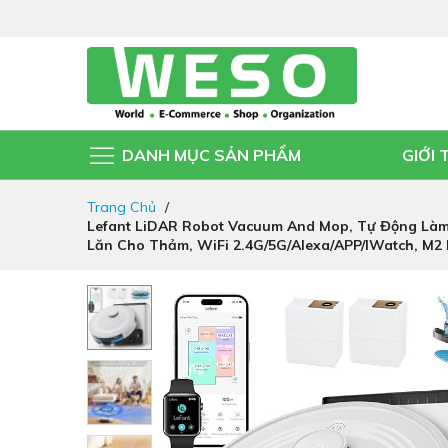
DANH MỤC SẢN PHẨM
GIỚI 
Đi
Trang Chủ
nhanh
Lefant LiDAR Robot Vacuum And Mop, Tự Động Làm 
đến
Lăn Cho Thảm, WiFi 2.4G/5G/Alexa/APP/iWatch, M2 
nội
dung
Chuyển
đến
phần
đầu
của
thư
viện