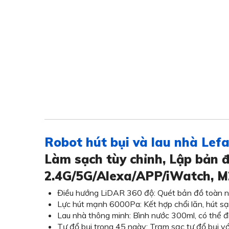
Robot hút bụi và lau nhà Lef
Làm sạch tùy chỉnh, Lập bản đ
2.4G/5G/Alexa/APP/iWatch, M
Điều hướng LiDAR 360 độ: Quét bản đồ toàn nhà
Lực hút mạnh 6000Pa: Kết hợp chổi lăn, hút sạc
Lau nhà thông minh: Bình nước 300ml, có thể đ
Tự đổ bụi trong 45 ngày: Trạm sạc tự đổ bụi vớ