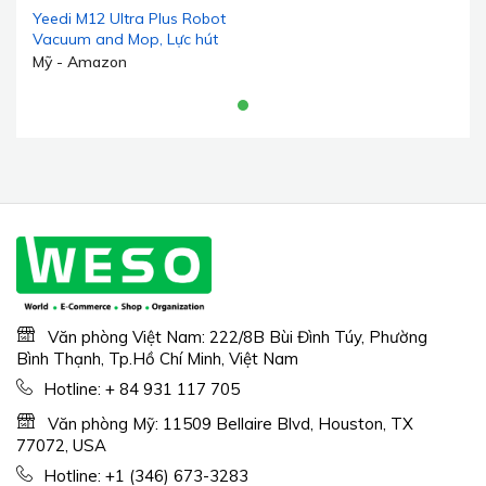
Yeedi M12 Ultra Plus Robot
Vacuum and Mop, Lực hút
mạnh 11800Pa, Công nghệ
Mỹ - Amazon
ZeroTangle, Lau nhà sâu
TruEdge, Giặt/Sấy tự động,
Lau nhà tự động nâng,
Trạm Omni mini, Màu trắng
Văn phòng Việt Nam: 222/8B Bùi Đình Túy, Phường
Bình Thạnh, Tp.Hồ Chí Minh, Việt Nam
Hotline:
+ 84 931 117 705
Văn phòng Mỹ: 11509 Bellaire Blvd, Houston, TX
77072, USA
Hotline:
+1 (346) 673-3283