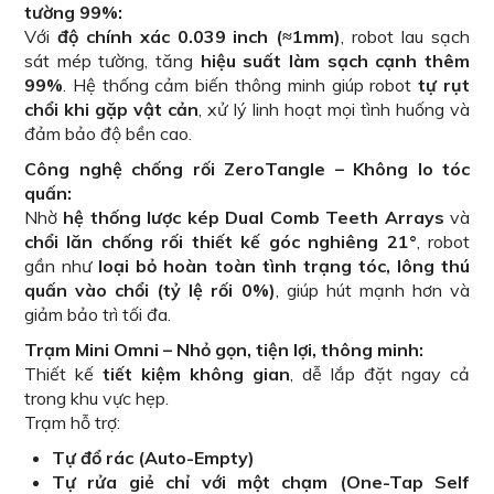
tường 99%:
Với
độ chính xác 0.039 inch (≈1mm)
, robot lau sạch
sát mép tường, tăng
hiệu suất làm sạch cạnh thêm
99%
. Hệ thống cảm biến thông minh giúp robot
tự rụt
chổi khi gặp vật cản
, xử lý linh hoạt mọi tình huống và
đảm bảo độ bền cao.
Công nghệ chống rối ZeroTangle – Không lo tóc
quấn:
Nhờ
hệ thống lược kép Dual Comb Teeth Arrays
và
chổi lăn chống rối thiết kế góc nghiêng 21°
, robot
gần như
loại bỏ hoàn toàn tình trạng tóc, lông thú
quấn vào chổi (tỷ lệ rối 0%)
, giúp hút mạnh hơn và
giảm bảo trì tối đa.
Trạm Mini Omni – Nhỏ gọn, tiện lợi, thông minh:
Thiết kế
tiết kiệm không gian
, dễ lắp đặt ngay cả
trong khu vực hẹp.
Trạm hỗ trợ:
Tự đổ rác (Auto-Empty)
Tự rửa giẻ chỉ với một chạm (One-Tap Self