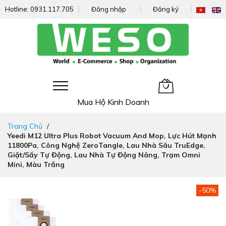
Hotline:
0931.117.705
Đăng nhập
Đăng ký
Giỏ hàng của tôi
Mua Hộ Kinh Doanh
Đi
Trang Chủ
nhanh
Yeedi M12 Ultra Plus Robot Vacuum And Mop, Lực Hút Mạnh
đến
11800Pa, Công Nghệ ZeroTangle, Lau Nhà Sâu TruEdge,
nội
Giặt/Sấy Tự Động, Lau Nhà Tự Động Nâng, Trạm Omni
dung
Mini, Màu Trắng
Chuyển
-50%
đến
phần
đầu