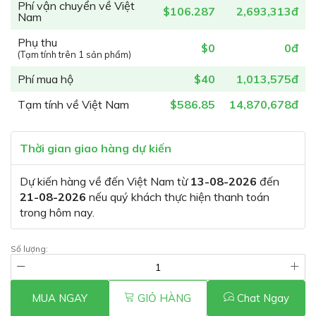
Phí vận chuyển về Việt
$106.287
2,693,313đ
Nam
Phụ thu
$0
0đ
(Tạm tính trên 1 sản phẩm)
Phí mua hộ
$40
1,013,575đ
Tạm tính về Việt Nam
$586.85
14,870,678đ
Thời gian giao hàng dự kiến
Dự kiến hàng về đến Việt Nam từ
13-08-2026
đến
21-08-2026
nếu quý khách thực hiện thanh toán
trong hôm nay.
Số lượng:
MUA NGAY
GIỎ HÀNG
Chat Ngay