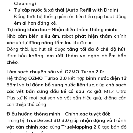
Cleaning)
Tự cấp nước & xả thải (Auto Refill with Drain)
Đồng thời, hệ thống giảm ồn tiên tiến giúp hoạt động
êm ái hơn đáng kể
.
Tự nâng khăn lau – Nhận diện thảm thông minh:
Nhờ
cảm biến siêu âm
, robot
phát hiện thảm chính
xác
và
tự động nâng tấm lau
khi đi qua.
Đồng thời, lực hút sẽ được
tăng tối đa ở chế độ hút
,
đảm bảo
không làm ướt thảm và ngăn nhiễm bẩn
chéo
.
Làm sạch chuyên sâu với OZMO Turbo 2.0:
Hệ thống
OZMO Turbo 2.0
kết hợp
bình nước điện tử
55ml
và
tự động bổ sung nước liên tục
, giúp
chà sạch
các vết bẩn cứng đầu kể cả sau 72 giờ
. M12 Ultra
Plus xử lý mọi loại sàn và vết bẩn hiệu quả, không cần
can thiệp thủ công.
Điều hướng thông minh – Chính xác tuyệt đối:
Trang bị
TrueDetect 3D 3.0
giúp
nhận dạng và tránh
vật cản chính xác
, cùng
TrueMapping 2.0
tạo bản đồ