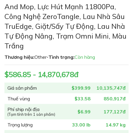
phần
And Mop, Lực Hút Mạnh 11800Pa,
đầu
Công Nghệ ZeroTangle, Lau Nhà Sâu
của
thư
TruEdge, Giặt/Sấy Tự Động, Lau Nhà
viện
Tự Động Nâng, Trạm Omni Mini, Màu
hình
ảnh
Trắng
Thương hiệu:
Other
Tình trạng:
Còn hàng
•
$586.85 - 14,870,678đ
Giá sản phẩm
$399.99
10,135,747đ
Thuế vùng
$33.58
850,917đ
Phí ship nội địa
$6.99
177,127đ
(Tạm tính trên 1 sản phẩm)
Trọng lượng
33.00 lb
14.97 kg