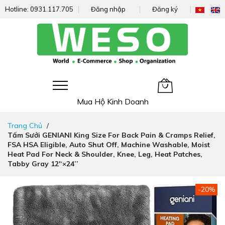
Hotline:
0931.117.705
Đăng nhập
Đăng ký
Giỏ hàng của tôi
Mua Hộ Kinh Doanh
Đi
Trang Chủ
nhanh
Tấm Sưởi GENIANI King Size For Back Pain & Cramps Relief,
đến
FSA HSA Eligible, Auto Shut Off, Machine Washable, Moist
nội
Heat Pad For Neck & Shoulder, Knee, Leg, Heat Patches,
dung
Tabby Gray 12'‘×24’’
Chuyển
-20%
đến
phần
đầu