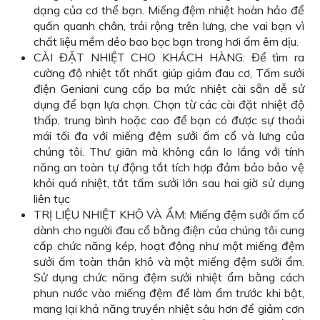
dạng của cơ thể bạn. Miếng đệm nhiệt hoàn hảo để
quấn quanh chân, trải rộng trên lưng, che vai bạn vì
chất liệu mềm dẻo bao bọc bạn trong hơi ấm êm dịu.
CÀI ĐẶT NHIỆT CHO KHÁCH HÀNG: Để tìm ra
cường độ nhiệt tốt nhất giúp giảm đau cơ, Tấm sưởi
điện Geniani cung cấp ba mức nhiệt cài sẵn dễ sử
dụng để bạn lựa chọn. Chọn từ các cài đặt nhiệt độ
thấp, trung bình hoặc cao để bạn có được sự thoải
mái tối đa với miếng đệm sưởi ấm cổ và lưng của
chúng tôi. Thư giãn mà không cần lo lắng với tính
năng an toàn tự động tắt tích hợp đảm bảo bảo vệ
khỏi quá nhiệt, tắt tấm sưởi lớn sau hai giờ sử dụng
liên tục
TRỊ LIỆU NHIỆT KHÔ VÀ ẨM: Miếng đệm sưởi ấm cổ
dành cho người đau cổ bằng điện của chúng tôi cung
cấp chức năng kép, hoạt động như một miếng đệm
sưởi ấm toàn thân khô và một miếng đệm sưởi ẩm.
Sử dụng chức năng đệm sưởi nhiệt ẩm bằng cách
phun nước vào miếng đệm để làm ẩm trước khi bật,
mang lại khả năng truyền nhiệt sâu hơn để giảm cơn