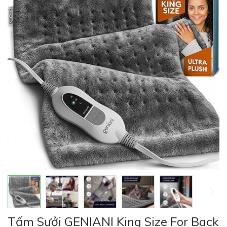
của
thư
viện
hình
ảnh
Chuyển
Tấm Sưởi GENIANI King Size For Back
đến