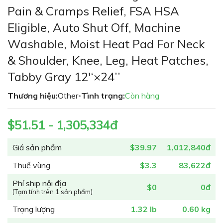
phần
Pain & Cramps Relief, FSA HSA
đầu
Eligible, Auto Shut Off, Machine
của
thư
Washable, Moist Heat Pad For Neck
viện
& Shoulder, Knee, Leg, Heat Patches,
hình
ảnh
Tabby Gray 12'‘×24’’
Thương hiệu:
Other
Tình trạng:
Còn hàng
•
$51.51 - 1,305,334đ
Giá sản phẩm
$39.97
1,012,840đ
Thuế vùng
$3.3
83,622đ
Phí ship nội địa
$0
0đ
(Tạm tính trên 1 sản phẩm)
Trọng lượng
1.32 lb
0.60 kg