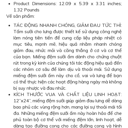
Product Dimensions: 12.09 x 5.39 x 3.31 inches;
1.32 Pounds
Về sản phẩm:
TÁC ĐỘNG NHANH CHÓNG, GIẢM ĐAU TỨC THÌ:
Tấm sưởi cho lưng được thiết kế sử dụng công nghệ
làm nóng tiên tiến để cung cấp liệu pháp nhiệt có
mục tiêu, mạnh mẽ, hiệu quả nhằm nhanh chóng
giảm đau, nhức mỏi và căng thẳng ở cơ và cơ thể
của bạn. Miếng đệm sưởi ấm dành cho chứng chuột
rút trong kỳ kinh của chúng tôi tác động hiệu quả đến
các nhóm cơ sâu để làm dịu và thoải mái. Sử dụng
miếng đệm sưởi ấm này cho cổ, vai và lưng để bạn
có thể thực hiện các hoạt động hàng ngày mà không
bị suy nhược và đau nhức.
KÍCH THƯỚC VUA VÀ CHẤT LIỆU LINH HOẠT:
12”x24”, miếng đệm sưởi giúp giảm đau lưng dễ dàng
bao phủ các vùng rộng hơn, mang lại sự thoải mái tối
đa. Những miếng đệm sưởi ấm này hoàn hảo để che
phủ toàn bộ cơ thể với miếng đệm lớn, linh hoạt, dễ
dàng tạo đường cong cho các đường cong và hình