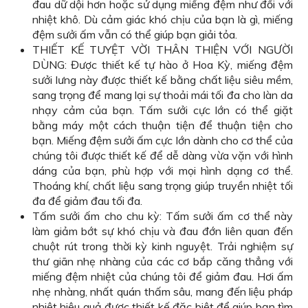
đau dữ dội hơn hoặc sử dụng miếng đệm như đối với
nhiệt khô. Dù cảm giác khó chịu của bạn là gì, miếng
đệm sưởi ấm vẫn có thể giúp bạn giải tỏa.
THIẾT KẾ TUYỆT VỜI THÂN THIỆN VỚI NGƯỜI
DÙNG: Được thiết kế tự hào ở Hoa Kỳ, miếng đệm
sưởi lưng này được thiết kế bằng chất liệu siêu mềm,
sang trọng để mang lại sự thoải mái tối đa cho làn da
nhạy cảm của bạn. Tấm sưởi cực lớn có thể giặt
bằng máy một cách thuận tiện để thuận tiện cho
bạn. Miếng đệm sưởi ấm cực lớn dành cho cơ thể của
chúng tôi được thiết kế để dễ dàng vừa vặn với hình
dáng của bạn, phù hợp với mọi hình dạng cơ thể.
Thoáng khí, chất liệu sang trọng giúp truyền nhiệt tối
đa để giảm đau tối đa.
Tấm sưởi ấm cho chu kỳ: Tấm sưởi ấm cơ thể này
làm giảm bớt sự khó chịu và đau đớn liên quan đến
chuột rút trong thời kỳ kinh nguyệt. Trải nghiệm sự
thư giãn nhẹ nhàng của các cơ bắp căng thẳng với
miếng đệm nhiệt của chúng tôi để giảm đau. Hơi ấm
nhẹ nhàng, nhất quán thấm sâu, mang đến liệu pháp
nhiệt hiệu quả được thiết kế đặc biệt để giúp bạn tìm