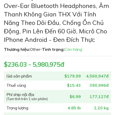
phần
Over-Ear Bluetooth Headphones, Âm
đầu
Thanh Không Gian THX Với Tính
của
thư
Năng Theo Dõi Đầu, Chống Ồn Chủ
viện
Động, Pin Lên Đến 60 Giờ, Micrô Cho
hình
ảnh
IPhone Android - Đen Đích Thực
Thương hiệu:
Other
Tình trạng:
Còn hàng
•
$236.03 - 5,980,975đ
Giá sản phẩm
$179.99
4,560,947đ
Thuế vùng
$15.43
390,996đ
Phí ship nội địa
$6.99
177,127đ
(Tạm tính trên 1 sản phẩm)
Trọng lượng
4.85 lb
2.20 kg