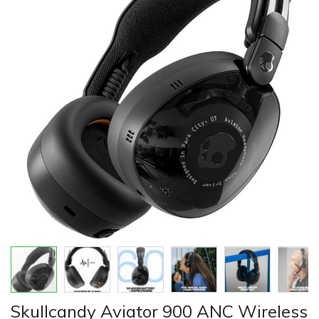
của
thư
viện
hình
ảnh
Chuyển
Skullcandy Aviator 900 ANC Wireless
đến