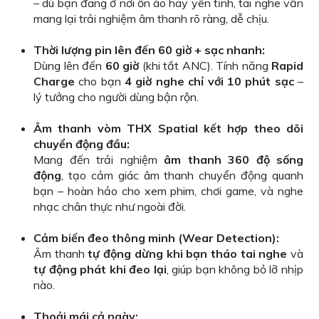
– dù bạn đang ở nơi ồn ào hay yên tĩnh, tai nghe vẫn
mang lại trải nghiệm âm thanh rõ ràng, dễ chịu.
Thời lượng pin lên đến 60 giờ + sạc nhanh:
Dùng lên đến
60 giờ
(khi tắt ANC). Tính năng
Rapid
Charge
cho bạn
4 giờ nghe chỉ với 10 phút sạc
–
lý tưởng cho người dùng bận rộn.
Âm thanh vòm THX Spatial kết hợp theo dõi
chuyển động đầu:
Mang đến trải nghiệm
âm thanh 360 độ sống
động
, tạo cảm giác âm thanh chuyển động quanh
bạn – hoàn hảo cho xem phim, chơi game, và nghe
nhạc chân thực như ngoài đời.
Cảm biến đeo thông minh (Wear Detection):
Âm thanh
tự động dừng khi bạn tháo tai nghe
và
tự động phát khi đeo lại
, giúp bạn không bỏ lỡ nhịp
nào.
Thoải mái cả ngày: