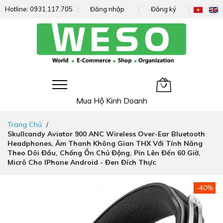
Hotline:
0931.117.705
Đăng nhập
Đăng ký
Giỏ hàng của tôi
Mua Hộ Kinh Doanh
Đi
Trang Chủ
nhanh
Skullcandy Aviator 900 ANC Wireless Over-Ear Bluetooth
đến
Headphones, Âm Thanh Không Gian THX Với Tính Năng
nội
Theo Dõi Đầu, Chống Ồn Chủ Động, Pin Lên Đến 60 Giờ,
dung
Micrô Cho IPhone Android - Đen Đích Thực
Chuyển
-40%
đến
phần
đầu