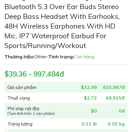
phần
Bluetooth 5.3 Over Ear Buds Stereo
đầu
Deep Bass Headset With Earhooks,
của
thư
48H Wireless Earphones With HD
viện
Mic, IP7 Waterproof Earbud For
hình
ảnh
Sports/Running/Workout
Thương hiệu:
Other
Tình trạng:
Còn hàng
•
$39.36 - 997,484đ
Giá sản phẩm
$32.99
835,967đ
Thuế vùng
$2.72
68,925đ
Phí ship nội địa
$0
0đ
(Tạm tính trên 1 sản phẩm)
Trọng lượng
0.11 lb
0.05 kg