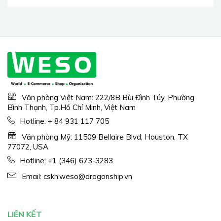
Waterproof Earbud for
Sports/Running/Workout
Văn phòng Việt Nam: 222/8B Bùi Đình Túy, Phường
Bình Thạnh, Tp.Hồ Chí Minh, Việt Nam
Hotline:
+ 84 931 117 705
Văn phòng Mỹ: 11509 Bellaire Blvd, Houston, TX
77072, USA
Hotline:
+1 (346) 673-3283
Email:
cskh.weso@dragonship.vn
LIÊN KẾT