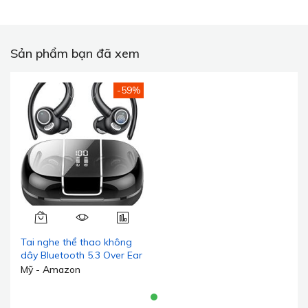
Sản phẩm bạn đã xem
-59%
Tai nghe thể thao không
dây Bluetooth 5.3 Over Ear
Buds Stereo Deep Bass
Mỹ - Amazon
Headset with Earhooks,
48H Wireless Earphones
with HD Mic, IP7