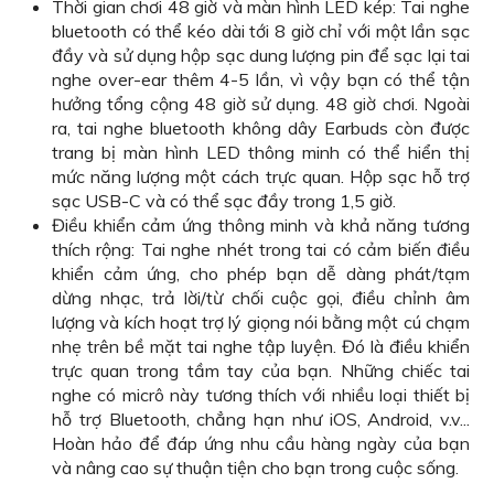
Thời gian chơi 48 giờ và màn hình LED kép: Tai nghe
bluetooth có thể kéo dài tới 8 giờ chỉ với một lần sạc
đầy và sử dụng hộp sạc dung lượng pin để sạc lại tai
nghe over-ear thêm 4-5 lần, vì vậy bạn có thể tận
hưởng tổng cộng 48 giờ sử dụng. 48 giờ chơi. Ngoài
ra, tai nghe bluetooth không dây Earbuds còn được
trang bị màn hình LED thông minh có thể hiển thị
mức năng lượng một cách trực quan. Hộp sạc hỗ trợ
sạc USB-C và có thể sạc đầy trong 1,5 giờ.
Điều khiển cảm ứng thông minh và khả năng tương
thích rộng: Tai nghe nhét trong tai có cảm biến điều
khiển cảm ứng, cho phép bạn dễ dàng phát/tạm
dừng nhạc, trả lời/từ chối cuộc gọi, điều chỉnh âm
lượng và kích hoạt trợ lý giọng nói bằng một cú chạm
nhẹ trên bề mặt tai nghe tập luyện. Đó là điều khiển
trực quan trong tầm tay của bạn. Những chiếc tai
nghe có micrô này tương thích với nhiều loại thiết bị
hỗ trợ Bluetooth, chẳng hạn như iOS, Android, v.v...
Hoàn hảo để đáp ứng nhu cầu hàng ngày của bạn
và nâng cao sự thuận tiện cho bạn trong cuộc sống.