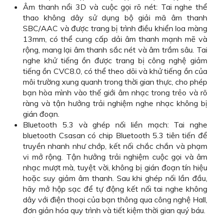
Âm thanh nổi 3D và cuộc gọi rõ nét: Tai nghe thể
thao không dây sử dụng bộ giải mã âm thanh
SBC/AAC và được trang bị trình điều khiển loa màng
13mm, có thể cung cấp dải âm thanh mạnh mẽ và
rộng, mang lại âm thanh sắc nét và âm trầm sâu. Tai
nghe khử tiếng ồn được trang bị công nghệ giảm
tiếng ồn CVC8.0, có thể theo dõi và khử tiếng ồn của
môi trường xung quanh trong thời gian thực, cho phép
bạn hòa mình vào thế giới âm nhạc trong trẻo và rõ
ràng và tận hưởng trải nghiệm nghe nhạc không bị
gián đoạn.
Bluetooth 5.3 và ghép nối liền mạch: Tai nghe
bluetooth Csasan có chip Bluetooth 5.3 tiên tiến để
truyền nhanh như chớp, kết nối chắc chắn và phạm
vi mở rộng. Tận hưởng trải nghiệm cuộc gọi và âm
nhạc mượt mà, tuyệt vời, không bị gián đoạn tín hiệu
hoặc suy giảm âm thanh. Sau khi ghép nối lần đầu,
hãy mở hộp sạc để tự động kết nối tai nghe không
dây với điện thoại của bạn thông qua công nghệ Hall,
đơn giản hóa quy trình và tiết kiệm thời gian quý báu.