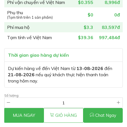
Phí vận chuyển về Việt Nam
$0.355
8,996đ
Phụ thu
$0
0đ
(Tạm tính trên 1 sản phẩm)
Phí mua hộ
$3.3
83,597đ
Tạm tính về Việt Nam
$39.36
997,484đ
Thời gian giao hàng dự kiến
Dự kiến hàng về đến Việt Nam từ
13-08-2026
đến
21-08-2026
nếu quý khách thực hiện thanh toán
trong hôm nay.
Số lượng:
MUA NGAY
GIỎ HÀNG
Chat Ngay