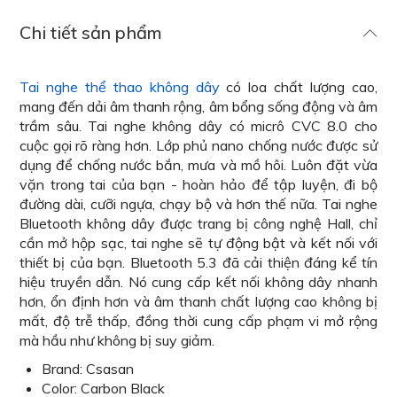
Chi tiết sản phẩm
Tai nghe thể thao không dây
có loa chất lượng cao,
mang đến dải âm thanh rộng, âm bổng sống động và âm
trầm sâu. Tai nghe không dây có micrô CVC 8.0 cho
cuộc gọi rõ ràng hơn. Lớp phủ nano chống nước được sử
dụng để chống nước bắn, mưa và mồ hôi. Luôn đặt vừa
vặn trong tai của bạn - hoàn hảo để tập luyện, đi bộ
đường dài, cưỡi ngựa, chạy bộ và hơn thế nữa. Tai nghe
Bluetooth không dây được trang bị công nghệ Hall, chỉ
cần mở hộp sạc, tai nghe sẽ tự động bật và kết nối với
thiết bị của bạn. Bluetooth 5.3 đã cải thiện đáng kể tín
hiệu truyền dẫn. Nó cung cấp kết nối không dây nhanh
hơn, ổn định hơn và âm thanh chất lượng cao không bị
mất, độ trễ thấp, đồng thời cung cấp phạm vi mở rộng
mà hầu như không bị suy giảm.
Brand: Csasan
Color: Carbon Black