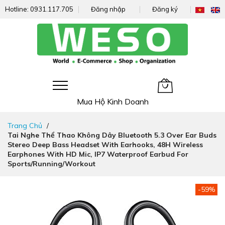
Hotline:
0931.117.705
Đăng nhập
Đăng ký
Giỏ hàng của tôi
Mua Hộ Kinh Doanh
Đi
Trang Chủ
nhanh
Tai Nghe Thể Thao Không Dây Bluetooth 5.3 Over Ear Buds
đến
Stereo Deep Bass Headset With Earhooks, 48H Wireless
nội
Earphones With HD Mic, IP7 Waterproof Earbud For
dung
Sports/Running/Workout
Chuyển
-59%
đến
phần
đầu