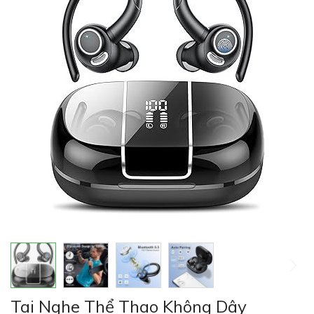
của
thư
viện
hình
ảnh
Chuyển
Tai Nghe Thể Thao Không Dây
đến