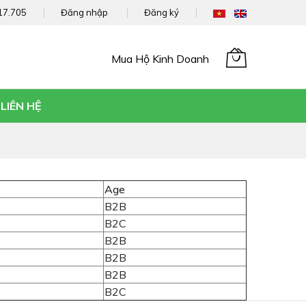
17.705
Đăng nhập
Đăng ký
Mua Hộ Kinh Doanh
Giỏ hàng của tôi
LIÊN HỆ
Age
B2B
B2C
B2B
B2B
B2B
B2C