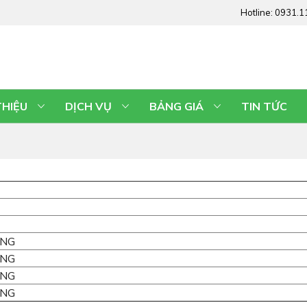
Hotline:
0931.1
THIỆU
DỊCH VỤ
BẢNG GIÁ
TIN TỨC
NG
NG
NG
NG