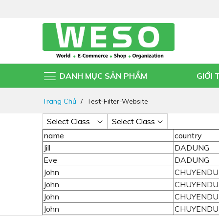
DANH MỤC SẢN PHẨM
GIỚI 
Đi
Trang Chủ
Test-Filter-Website
nhanh
đến
nội
name
country
dung
Jill
DADUNG
Eve
DADUNG
John
CHUYENDU
John
CHUYENDU
John
CHUYENDU
John
CHUYENDU