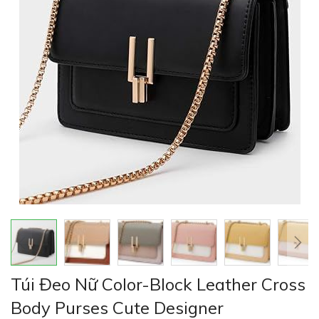
thư
viện
hình
ảnh
Chuyển
Túi Đeo Nữ Color-Block Leather Cross
đến
phần
Body Purses Cute Designer