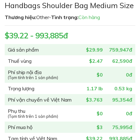
đầu
Handbags Shoulder Bag Medium Size
của
thư
Thương hiệu:
Other
Tình trạng:
Còn hàng
•
viện
hình
$39.22 - 993,885đ
ảnh
Giá sản phẩm
$29.99
759,947đ
Thuế vùng
$2.47
62,590đ
Phí ship nội địa
$0
0đ
(Tạm tính trên 1 sản phẩm)
Trọng lượng
1.17 lb
0.53 kg
Phí vận chuyển về Việt Nam
$3.763
95,354đ
Phụ thu
$0
0đ
(Tạm tính trên 1 sản phẩm)
Phí mua hộ
$3
75,995đ
Tạm tính về Việt Nam
$39.22
993,885đ