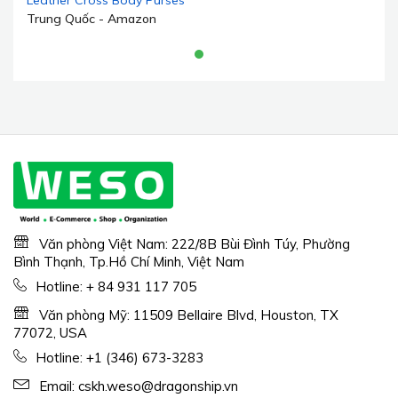
Leather Cross Body Purses
Cute Designer Handbags
Trung Quốc - Amazon
Shoulder Bag Medium Size
Văn phòng Việt Nam: 222/8B Bùi Đình Túy, Phường
Bình Thạnh, Tp.Hồ Chí Minh, Việt Nam
Hotline:
+ 84 931 117 705
Văn phòng Mỹ: 11509 Bellaire Blvd, Houston, TX
77072, USA
Hotline:
+1 (346) 673-3283
Email:
cskh.weso@dragonship.vn