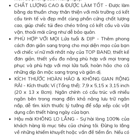
CHẤT LƯỢNG CAO & ĐƯỢC LÀM TỐT - Được làm
bằng da thuần chay thân thiện với môi trường có kết
cấu tinh tế và đẹp mắt cùng phần cứng chất lượng
cao, giúp chiếc túi đeo chéo trông có kết cấu và vừa
vặn, thoải mái cũng như dễ bảo quản.
PHÙ HỢP VỚI MỌI Lứa tuổi & DỊP - Thêm phong
cách đơn giản sang trọng cho mọi diện mạo của bạn
với chiếc ví nữ mới nhất này của TOP BAND, thiết kế
đơn giản, thiết yếu đa năng phù hợp với mọi trang
phục và phù hợp với mọi lứa tuổi, hoàn hảo cho cả
những dịp ăn mặc sang trọng và giản dị.
KÍCH THƯỚC HOÀN HẢO & KHÔNG GIAN RỘNG
RÃI - Kích thước Ví (Tổng thể): 7,9 x 5,15 x 3,15 inch
(20 x 13 x 8cm). Ngăn chính có cấu trúc với nhiều
ngăn bên trong mang đến khả năng lưu trữ ngăn
nắp, dễ tìm. kích thước lý tưởng để sắp xếp các vật
dụng cần thiết hàng ngày của bạn.
Hậu mãi KHÔNG LO LẮNG - Sự hài lòng 100% của
khách hàng là mục tiêu của chúng tôi. Đừng lo lắng
về những khiếm khuyết hoặc vấn đề tiềm ẩn. Nếu có