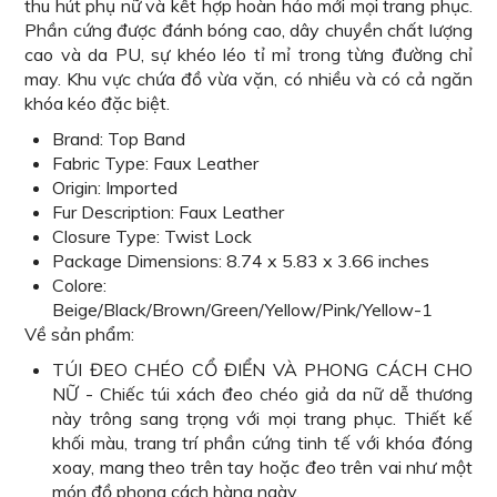
thu hút phụ nữ và kết hợp hoàn hảo mới mọi trang phục.
Phần cứng được đánh bóng cao, dây chuyền chất lượng
cao và da PU, sự khéo léo tỉ mỉ trong từng đường chỉ
may. Khu vực chứa đồ vừa vặn, có nhiều và có cả ngăn
khóa kéo đặc biệt.
Brand: Top Band
Fabric Type: Faux Leather
Origin: Imported
Fur Description: Faux Leather
Closure Type: Twist Lock
Package Dimensions:
8.74 x 5.83 x 3.66 inches
Colore:
Beige/Black/Brown/Green/Yellow/Pink/Yellow-1
Về sản phẩm:
TÚI ĐEO CHÉO CỔ ĐIỂN VÀ PHONG CÁCH CHO
NỮ - Chiếc túi xách đeo chéo giả da nữ dễ thương
này trông sang trọng với mọi trang phục. Thiết kế
khối màu, trang trí phần cứng tinh tế với khóa đóng
xoay, mang theo trên tay hoặc đeo trên vai như một
món đồ phong cách hàng ngày.