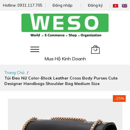
Hotline:
0931.117.705
Đăng nhập
Đăng ký
Giỏ hàng của tôi
Mua Hộ Kinh Doanh
Đi
Trang Chủ
nhanh
Túi Đeo Nữ Color-Block Leather Cross Body Purses Cute
đến
Designer Handbags Shoulder Bag Medium Size
nội
dung
Chuyển
-25%
đến
phần
đầu
của