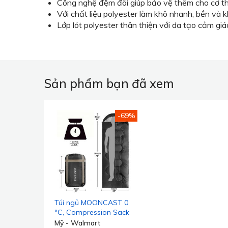
Công nghệ đệm đôi giúp bảo vệ thêm cho cơ t
Với chất liệu polyester làm khô nhanh, bền và 
Lớp lót polyester thân thiện với da tạo cảm giá
Sản phẩm bạn đã xem
-69%
Túi ngủ MOONCAST 0
ºC, Compression Sack
Portable and
Mỹ - Walmart