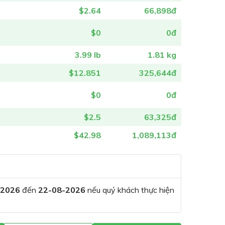
$2.64
66,898đ
$0
0đ
3.99 lb
1.81 kg
$12.851
325,644đ
$0
0đ
$2.5
63,325đ
$42.98
1,089,113đ
-2026
đến
22-08-2026
nếu quý khách thực hiện