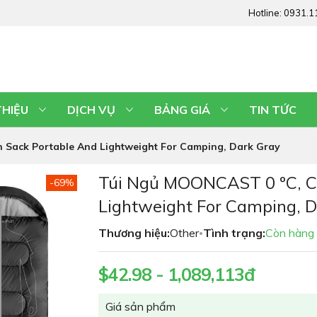
Hotline:
0931.1
THIỆU
DỊCH VỤ
BẢNG GIÁ
TIN TỨC
Sack Portable And Lightweight For Camping, Dark Gray
Túi Ngủ MOONCAST 0 ºC, C
-69%
Lightweight For Camping, D
Thương hiệu:
Other
Tình trạng:
Còn hàng
•
$42.98 - 1,089,113đ
Giá sản phẩm