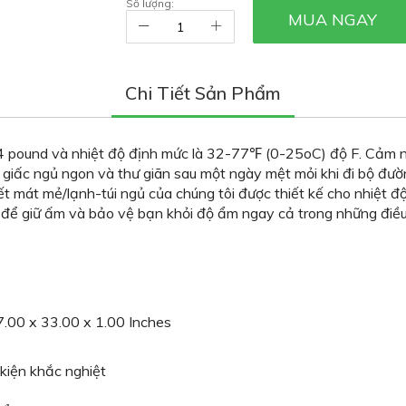
Số lượng:
MUA NGAY
Chi Tiết Sản Phẩm
à 4 pound và nhiệt độ định mức là 32-77℉ (0-25oC) độ F. Cảm n
iấc ngủ ngon và thư giãn sau một ngày mệt mỏi khi đi bộ đường
ết mát mẻ/lạnh-túi ngủ của chúng tôi được thiết kế cho nhiệt đ
t để giữ ấm và bảo vệ bạn khỏi độ ẩm ngay cả trong những điề
.00 x 33.00 x 1.00 Inches
 kiện khắc nghiệt