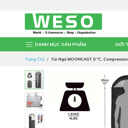
DANH MỤC SẢN PHẨM
GIỚI 
Đi
Trang Chủ
Túi Ngủ MOONCAST 0 ºC, Compression 
nhanh
đến
nội
Chuyển
dung
đến
phần
đầu
của
thư
viện
hình
ảnh