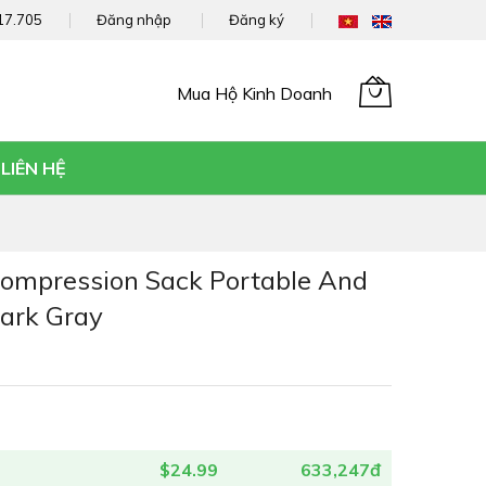
17.705
Đăng nhập
Đăng ký
Mua Hộ Kinh Doanh
Giỏ hàng của tôi
LIÊN HỆ
ompression Sack Portable And
ark Gray
$24.99
633,247đ