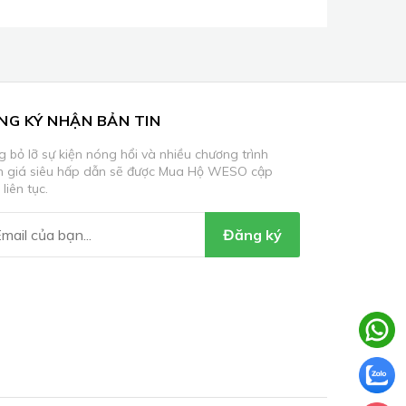
NG KÝ NHẬN BẢN TIN
 bỏ lỡ sự kiện nóng hổi và nhiều chương trình
m giá siêu hấp dẫn sẽ được Mua Hộ WESO cập
 liên tục.
Đăng ký