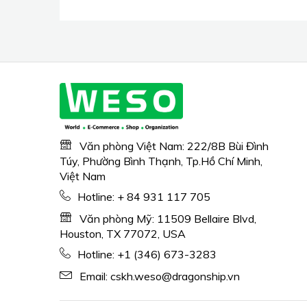
Lightweight for
Camping, Dark Gray
Văn phòng Việt Nam: 222/8B Bùi Đình
Túy, Phường Bình Thạnh, Tp.Hồ Chí Minh,
Việt Nam
Hotline:
+ 84 931 117 705
Văn phòng Mỹ: 11509 Bellaire Blvd,
Houston, TX 77072, USA
Hotline:
+1 (346) 673-3283
Email:
cskh.weso@dragonship.vn