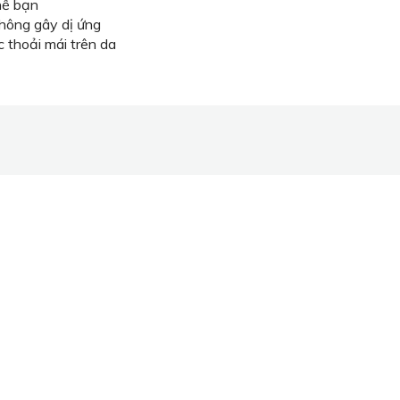
hể bạn
không gây dị ứng
c thoải mái trên da