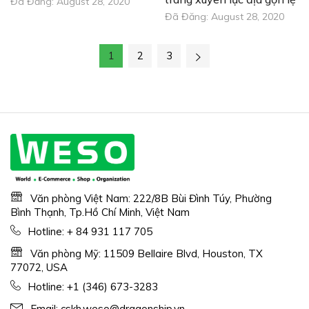
Đã Đăng:
August 28, 2020
Đã Đăng:
August 28, 2020
1
2
3
Văn phòng Việt Nam: 222/8B Bùi Đình Túy, Phường
Bình Thạnh, Tp.Hồ Chí Minh, Việt Nam
Hotline:
+ 84 931 117 705
Văn phòng Mỹ: 11509 Bellaire Blvd, Houston, TX
77072, USA
Hotline:
+1 (346) 673-3283
Email:
cskh.weso@dragonship.vn