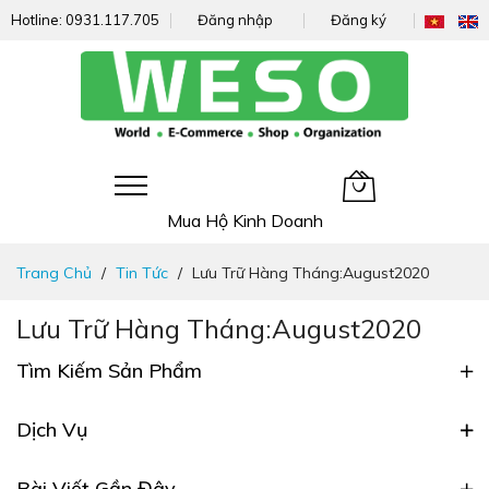
Hotline:
0931.117.705
Đăng nhập
Đăng ký
Giỏ hàng của tôi
Mua Hộ Kinh Doanh
Đi
Trang Chủ
Tin Tức
Lưu Trữ Hàng Tháng:August2020
nhanh
đến
Lưu Trữ Hàng Tháng:August2020
nội
dung
Tìm Kiếm Sản Phẩm
Dịch Vụ
Bài Viết Gần Đây