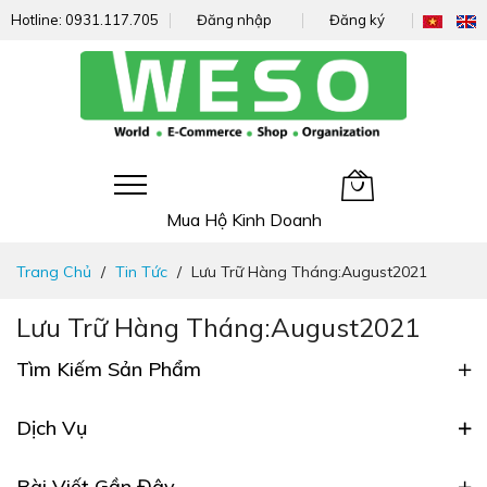
Hotline:
0931.117.705
Đăng nhập
Đăng ký
Giỏ hàng của tôi
Mua Hộ Kinh Doanh
Đi
Trang Chủ
Tin Tức
Lưu Trữ Hàng Tháng:August2021
nhanh
đến
Lưu Trữ Hàng Tháng:August2021
nội
dung
Tìm Kiếm Sản Phẩm
Dịch Vụ
Bài Viết Gần Đây