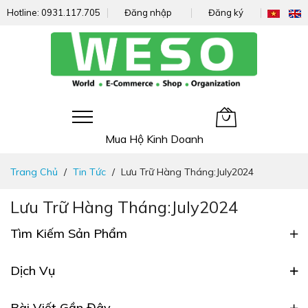
Hotline:
0931.117.705
Đăng nhập
Đăng ký
Giỏ hàng của tôi
Mua Hộ Kinh Doanh
Đi
Trang Chủ
Tin Tức
Lưu Trữ Hàng Tháng:July2024
nhanh
đến
Lưu Trữ Hàng Tháng:July2024
nội
dung
Tìm Kiếm Sản Phẩm
Dịch Vụ
Bài Viết Gần Đây