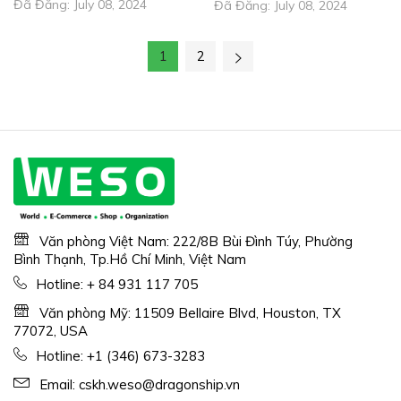
Đã Đăng:
July 08, 2024
Đã Đăng:
July 08, 2024
1
2
Văn phòng Việt Nam: 222/8B Bùi Đình Túy, Phường
Bình Thạnh, Tp.Hồ Chí Minh, Việt Nam
Hotline:
+ 84 931 117 705
Văn phòng Mỹ: 11509 Bellaire Blvd, Houston, TX
77072, USA
Hotline:
+1 (346) 673-3283
Email:
cskh.weso@dragonship.vn