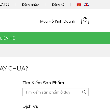
17.705
Đăng nhập
Đăng ký
Mua Hộ Kinh Doanh
Giỏ hàng của tôi
LIÊN HỆ
HAY CHƯA?
Tìm Kiếm Sản Phẩm
Tìm
Tìm
kiếm
kiếm
Sản
Dịch Vụ
phẩm