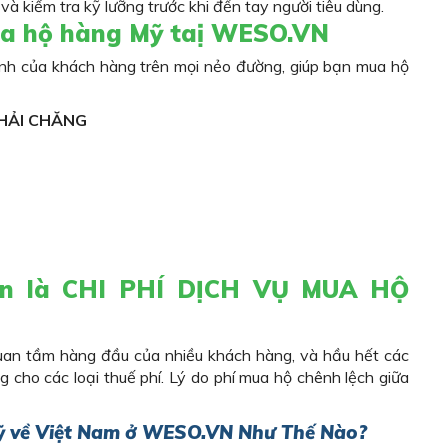
 kiểm tra kỹ lưỡng trước khi đến tay người tiêu dùng.
 hộ hàng Mỹ taị WESO.VN
ành của khách hàng trên mọi nẻo đường, giúp bạn mua hộ
HẢI CHĂNG
vẫn là CHI PHÍ DỊCH VỤ MUA HỘ
quan tầm hàng đầu của nhiều khách hàng, và hầu hết các
 cho các loại thuế phí. Lý do phí mua hộ chênh lệch giữa
ỹ
về Việt Nam ở
WESO.VN
Như Thế Nào?