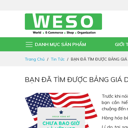
DANH MỤC SẢN PHẨM
GIỚI 
Đi
Trang Chủ
Tin Tức
BẠN ĐÃ TÌM ĐƯỢC BẢNG GIÁ
nhanh
đến
nội
BẠN ĐÃ TÌM ĐƯỢC BẢNG GIÁ 
dung
Trước khi nó
bạn cần hiể
chuộng đến 
Hàng hóa bê
Lí do
tại s