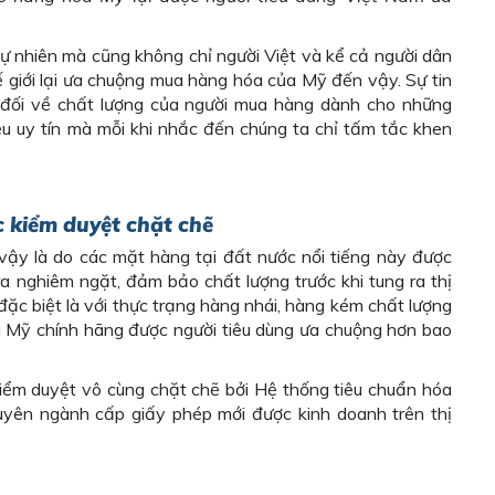
ự nhiên mà cũng không chỉ người Việt và kể cả người dân
ế giới lại ưa chuộng mua hàng hóa của Mỹ đến vậy. Sự tin
 đối về chất lượng của người mua hàng dành cho những
u uy tín mà mỗi khi nhắc đến chúng ta chỉ tấm tắc khen
c k
iểm duyệt chặt chẽ
 vậy là do các mặt hàng tại đất nước nổi tiếng này được
a nghiêm ngặt, đảm bảo chất lượng trước khi tung ra thị
đặc biệt là với thực trạng hàng nhái, hàng kém chất lượng
àng Mỹ chính hãng được người tiêu dùng ưa chuộng hơn bao
iểm duyệt vô cùng chặt chẽ bởi Hệ thống tiêu chuẩn hóa
uyên ngành cấp giấy phép mới được kinh doanh trên thị