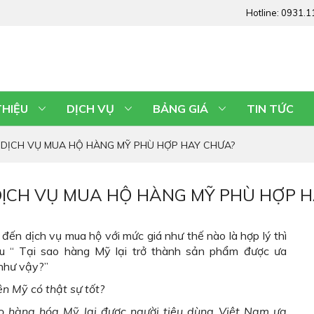
Hotline:
0931.1
THIỆU
DỊCH VỤ
BẢNG GIÁ
TIN TỨC
 DỊCH VỤ MUA HỘ HÀNG MỸ PHÙ HỢP HAY CHƯA?
DỊCH VỤ MUA HỘ HÀNG MỸ PHÙ HỢP 
i đến dịch vụ mua hộ với mức giá như thế nào là hợp lý thì
u “ Tại sao hàng Mỹ lại trở thành sản phẩm được ưa
như vậy?”
n Mỹ có thật sự tốt?
ao
hàng hóa Mỹ lại được người tiêu dùng Việt Nam ưa