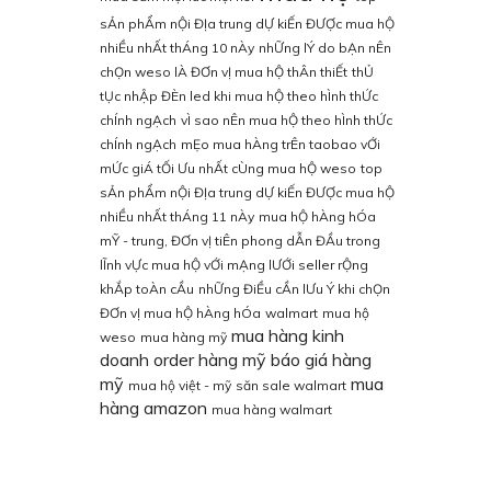
sẢn phẨm nỘi ĐỊa trung dỰ kiẾn ĐƯỢc mua hỘ
nhiỀu nhẤt thÁng 10 nÀy
nhỮng lÝ do bẠn nÊn
chỌn weso lÀ ĐƠn vỊ mua hỘ thÂn thiẾt
thỦ
tỤc nhẬp ĐÈn led khi mua hỘ theo hÌnh thỨc
chÍnh ngẠch
vÌ sao nÊn mua hỘ theo hÌnh thỨc
chÍnh ngẠch
mẸo mua hÀng trÊn taobao vỚi
mỨc giÁ tỐi Ưu nhẤt cÙng mua hỘ weso
top
sẢn phẨm nỘi ĐỊa trung dỰ kiẾn ĐƯỢc mua hỘ
nhiỀu nhẤt thÁng 11 nÀy
mua hỘ hÀng hÓa
mỸ - trung, ĐƠn vỊ tiÊn phong dẪn ĐẦu trong
lĨnh vỰc mua hỘ vỚi mẠng lƯỚi seller rỘng
khẮp toÀn cẦu
nhỮng ĐiỀu cẦn lƯu Ý khi chỌn
ĐƠn vỊ mua hỘ hÀng hÓa
walmart
mua hộ
mua hàng kinh
weso
mua hàng mỹ
doanh
order hàng mỹ
báo giá hàng
mỹ
mua
mua hộ việt - mỹ
săn sale walmart
hàng amazon
mua hàng walmart