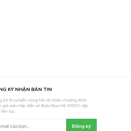
NG KÝ NHẬN BẢN TIN
 bỏ lỡ sự kiện nóng hổi và nhiều chương trình
m giá siêu hấp dẫn sẽ được Mua Hộ WESO cập
 liên tục.
Đăng ký