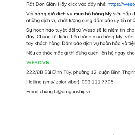
Rất Đơn Giản! Hãy click vào đây nhé:
https://wes
Với
bảng giá dịch vụ mua hộ hàng Mỹ
siêu hấp 
những dịch vụ chất lượng cùng đảm bảo uy tín nhấ
Sự hoàn hảo tuyệt đối từ Weso sẽ là niềm tin ch
đây. Chúng tôi luôn tiến hành mua hàng Mỹ, vận 
tay khách hàng. Đảm bảo dịch vụ hoàn hảo và tiện 
Nếu có thắc mắc gì thì đừng quên liên hệ ngay cho 
WESO.VN
222/8B Bùi Đình Túy, phường 12, quận Bình Thạnh
Hotline (sms/ zalo/ viber): 093.111.7705
Email: chung.tt@dragonship.vn