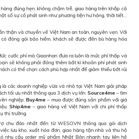
 hàng đúng hẹn, không chậm trễ, giao hàng trên khắp cả
một số sự cố phát sinh như phương tiện hư hỏng, thời tiết…
ẩn thận và chuyển về Việt Nam an toàn, nguyên vẹn. Với
 có đóng gói bảo hiểm, khách sẽ được đền bù hàng hóa
Mức cước phí mà Giaonhan đưa ra luôn là mức phí thấp và
 bạn sẽ không phải đóng thêm bất kì khoản phí phát sinh
hách có thể chọn cách phù hợp nhất để giảm thiểu bớt rủi
là các doanh nghiệp vừa và nhỏ tại Việt Nam giải pháp
h tối ưu nhất thông qua 3 dịch vụ lớn:
Source4me
– tìm
yên nghiệp;
Buy4me
– mua được đúng sản phẩm với giá
iệu;
Ship4me
– giao hàng về Việt Nam với chi phí thấp
 thị trường.
rợ chu đáo nhất đến từ WESO.VN thông qua gói dịch
việc lưu kho, xuất hóa đơn, giao hàng tận nhà và thu hộ
ó nhu cầu order mỹ phẩm Nhật Bản nhanh tay liên hệ