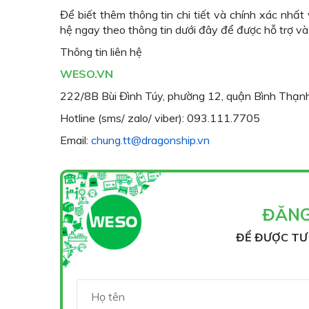
Để biết thêm thông tin chi tiết và chính xác nhất
hệ ngay theo thông tin dưới đây để được hỗ trợ và
Thông tin liên hệ
WESO.VN
222/8B Bùi Đình Túy, phường 12, quận Bình Thạnh
Hotline (sms/ zalo/ viber): 093.111.7705
Email:
chung.tt@dragonship.vn
ĐĂNG
ĐỂ ĐƯỢC TƯ 