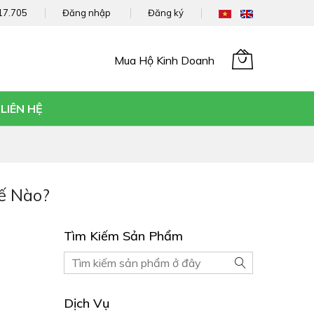
17.705
Đăng nhập
Đăng ký
Mua Hộ Kinh Doanh
Giỏ hàng của tôi
LIÊN HỆ
ế Nào?
Tìm Kiếm Sản Phẩm
Tìm
Tìm
kiếm
kiếm
Sản
Dịch Vụ
phẩm