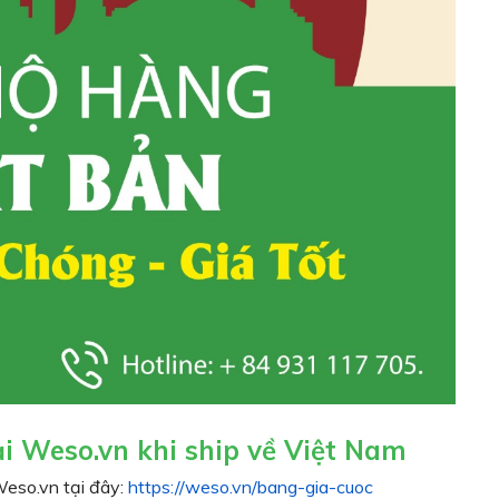
i Weso.vn khi ship về Việt Nam
eso.vn tại đây:
https://weso.vn/bang-gia-cuoc