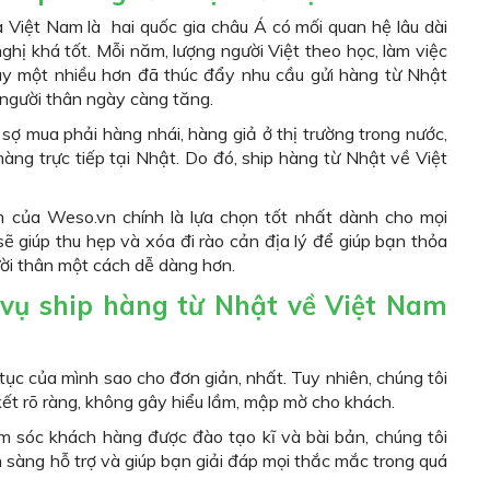
Việt Nam là hai quốc gia châu Á có mối quan hệ lâu dài
nghị khá tốt. Mỗi năm, lượng người Việt theo học, làm việc
ày một nhiều hơn đã thúc đẩy nhu cầu gửi hàng từ Nhật
người thân ngày càng tăng.
ợ mua phải hàng nhái, hàng giả ở thị trường trong nước,
àng trực tiếp tại Nhật. Do đó, ship hàng từ Nhật về Việt
 của Weso.vn chính là lựa chọn tốt nhất dành cho mọi
sẽ giúp thu hẹp và xóa đi rào cản địa lý để giúp bạn thỏa
ời thân một cách dễ dàng hơn.
 vụ ship hàng từ Nhật về Việt Nam
tục của mình sao cho đơn giản, nhất. Tuy nhiên, chúng tôi
t rõ ràng, không gây hiểu lầm, mập mờ cho khách.
ăm sóc khách hàng được đào tạo kĩ và bài bản, chúng tôi
ẵn sàng hỗ trợ và giúp bạn giải đáp mọi thắc mắc trong quá