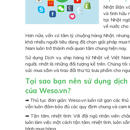
Nhật Bản và 
và tình hữu 
tại Nhật ng
về nước cho 
Hơn nữa, vốn có tâm lý chuộng hàng Nhật, nhưng s
khá nhiều người tiêu dùng đã chọn giải pháp mua h
Nam luôn trở thành mối quan tâm chung hiện nay.
Sử dụng Dịch vụ ship hàng từ Nhật về Việt Nam
người, nhất là những đối tượng kể trên. Chúng tôi 
sức mua sắm và trao đổi thư từ, bưu phẩm cho ngư
Tại sao bạn nên sử dụng dịch
của Weso.vn?
➡ Thủ tục đơn giản: Weso.vn luôn rút gọn các thủ 
vẫn luôn đảm bảo đủ các quy định chung và cam kế
➡ Tận tâm, nhiệt tình: Với đội ngũ nhân viên ch
luôn làm việc một cách tận tâm, nhiệt tình, luôn s
trình mua hàng.