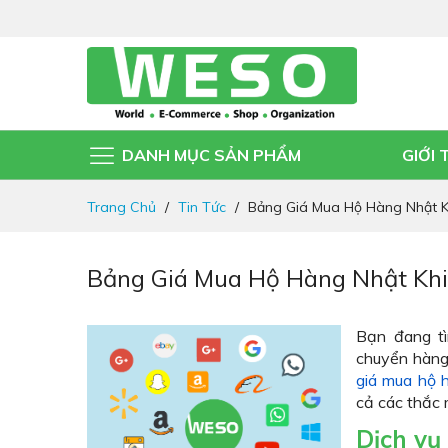
DANH MỤC SẢN PHẨM
GIỚI 
Đi
Trang Chủ
Tin Tức
Bảng Giá Mua Hộ Hàng Nhật K
nhanh
đến
nội
Bảng Giá Mua Hộ Hàng Nhật Khi
dung
Bạn đang t
chuyển hàng
giá mua hộ 
cả các thắc 
Dịch vụ