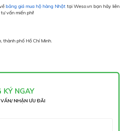
 về
bảng giá mua hộ hàng Nhật
tại Weso.vn bạn hãy liên
 tư vấn miến phí!
, thành phố Hồ Chí Minh.
 KÝ NGAY
VẤN/ NHẬN ƯU ĐÃI