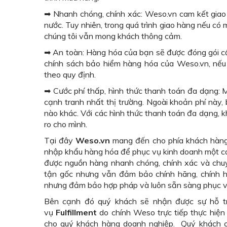
➡ Nhanh chóng, chính xác: Weso.vn cam kết giao
nước. Tuy nhiên, trong quá trình giao hàng nếu có 
chúng tôi vẫn mong khách thông cảm.
➡ An toàn: Hàng hóa của bạn sẽ được đóng gói c
chính sách bảo hiểm hàng hóa của Weso.vn, nếu
theo quy định.
➡ Cước phí thấp, hình thức thanh toán đa dạng: 
cạnh tranh nhất thị trường. Ngoài khoản phí này,
nào khác. Với các hình thức thanh toán đa dạng, k
ro cho mình.
Tại đây
Weso.vn
mang đến cho phía khách hàng 
nhập khẩu hàng hóa để phục vụ kinh doanh một các
được nguồn hàng nhanh chóng, chính xác và chu
tận gốc nhưng vẫn đảm bảo chính hãng, chính h
nhưng đảm bảo hợp pháp và luôn sẵn sàng phục vụ
Bên cạnh đó quý khách sẽ nhận được sự hỗ t
vụ
Fulfillment
do chính Weso trực tiếp thực hiện 
cho quý khách hàng doanh nghiệp. Quý khách c