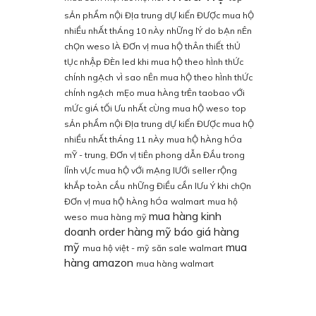
sẢn phẨm nỘi ĐỊa trung dỰ kiẾn ĐƯỢc mua hỘ
nhiỀu nhẤt thÁng 10 nÀy
nhỮng lÝ do bẠn nÊn
chỌn weso lÀ ĐƠn vỊ mua hỘ thÂn thiẾt
thỦ
tỤc nhẬp ĐÈn led khi mua hỘ theo hÌnh thỨc
chÍnh ngẠch
vÌ sao nÊn mua hỘ theo hÌnh thỨc
chÍnh ngẠch
mẸo mua hÀng trÊn taobao vỚi
mỨc giÁ tỐi Ưu nhẤt cÙng mua hỘ weso
top
sẢn phẨm nỘi ĐỊa trung dỰ kiẾn ĐƯỢc mua hỘ
nhiỀu nhẤt thÁng 11 nÀy
mua hỘ hÀng hÓa
mỸ - trung, ĐƠn vỊ tiÊn phong dẪn ĐẦu trong
lĨnh vỰc mua hỘ vỚi mẠng lƯỚi seller rỘng
khẮp toÀn cẦu
nhỮng ĐiỀu cẦn lƯu Ý khi chỌn
ĐƠn vỊ mua hỘ hÀng hÓa
walmart
mua hộ
mua hàng kinh
weso
mua hàng mỹ
doanh
order hàng mỹ
báo giá hàng
mỹ
mua
mua hộ việt - mỹ
săn sale walmart
hàng amazon
mua hàng walmart