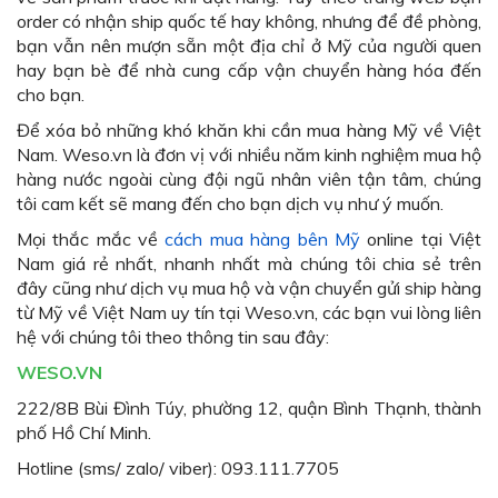
order có nhận ship quốc tế hay không, nhưng để đề phòng,
bạn vẫn nên mượn sẵn một địa chỉ ở Mỹ của người quen
hay bạn bè để nhà cung cấp vận chuyển hàng hóa đến
cho bạn.
Để xóa bỏ những khó khăn khi cần mua hàng Mỹ về Việt
Nam. Weso.vn là đơn vị với nhiều năm kinh nghiệm mua hộ
hàng nước ngoài cùng đội ngũ nhân viên tận tâm, chúng
tôi cam kết sẽ mang đến cho bạn dịch vụ như ý muốn.
Mọi thắc mắc về
cách mua hàng bên Mỹ
online tại Việt
Nam giá rẻ nhất, nhanh nhất mà chúng tôi chia sẻ trên
đây cũng như dịch vụ mua hộ và vận chuyển gửi ship hàng
từ Mỹ về Việt Nam uy tín tại Weso.vn, các bạn vui lòng liên
hệ với chúng tôi theo thông tin sau đây:
WESO.VN
222/8B Bùi Đình Túy, phường 12, quận Bình Thạnh, thành
phố Hồ Chí Minh.
Hotline (sms/ zalo/ viber): 093.111.7705