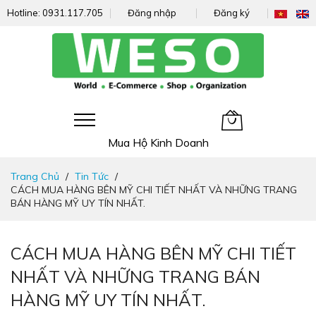
Hotline:
0931.117.705
Đăng nhập
Đăng ký
Giỏ hàng của tôi
Mua Hộ Kinh Doanh
Đi
Trang Chủ
Tin Tức
nhanh
CÁCH MUA HÀNG BÊN MỸ CHI TIẾT NHẤT VÀ NHỮNG TRANG
đến
BÁN HÀNG MỸ UY TÍN NHẤT.
nội
dung
CÁCH MUA HÀNG BÊN MỸ CHI TIẾT
NHẤT VÀ NHỮNG TRANG BÁN
HÀNG MỸ UY TÍN NHẤT.