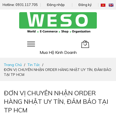
Hotline:
0931.117.705
Đăng nhập
Đăng ký
Giỏ hàng của tôi
Mua Hộ Kinh Doanh
Đi
Trang Chủ
Tin Tức
nhanh
ĐƠN VỊ CHUYÊN NHẬN ORDER HÀNG NHẬT UY TÍN, ĐẢM BẢO
đến
TẠI TP HCM
nội
dung
ĐƠN VỊ CHUYÊN NHẬN ORDER
HÀNG NHẬT UY TÍN, ĐẢM BẢO TẠI
TP HCM