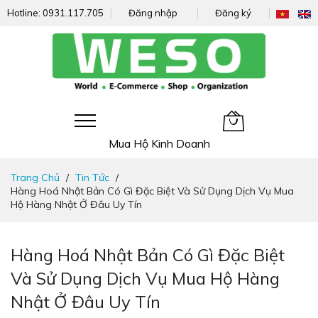
Hotline:
0931.117.705
Đăng nhập
Đăng ký
Giỏ hàng của tôi
Mua Hộ Kinh Doanh
Đi
Trang Chủ
Tin Tức
nhanh
Hàng Hoá Nhật Bản Có Gì Đặc Biệt Và Sử Dụng Dịch Vụ Mua
đến
Hộ Hàng Nhật Ở Đâu Uy Tín
nội
dung
Hàng Hoá Nhật Bản Có Gì Đặc Biệt
Và Sử Dụng Dịch Vụ Mua Hộ Hàng
Nhật Ở Đâu Uy Tín