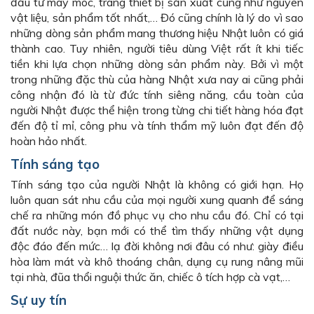
đầu tư máy móc, trang thiết bị sản xuất cũng như nguyên
vật liệu, sản phẩm tốt nhất,… Đó cũng chính là lý do vì sao
những dòng sản phẩm mang thương hiệu Nhật luôn có giá
thành cao. Tuy nhiên, người tiêu dùng Việt rất ít khi tiếc
tiền khi lựa chọn những dòng sản phẩm này. Bởi vì một
trong những đặc thù của hàng Nhật xưa nay ai cũng phải
công nhận đó là từ đức tính siêng năng, cầu toàn của
người Nhật được thể hiện trong từng chi tiết hàng hóa đạt
đến độ tỉ mỉ, công phu và tính thẩm mỹ luôn đạt đến độ
hoàn hảo nhất.
Tính sáng tạo
Tính sáng tạo của người Nhật là không có giới hạn. Họ
luôn quan sát nhu cầu của mọi người xung quanh để sáng
chế ra những món đồ phục vụ cho nhu cầu đó. Chỉ có tại
đất nước này, bạn mới có thể tìm thấy những vật dụng
độc đáo đến mức… lạ đời không nơi đâu có như: giày điều
hòa làm mát và khô thoáng chân, dụng cụ rung nâng mũi
tại nhà, đũa thổi nguội thức ăn, chiếc ô tích hợp cà vạt,…
Sự uy tín