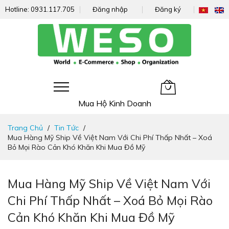
Hotline:
0931.117.705
Đăng nhập
Đăng ký
Giỏ hàng của tôi
Mua Hộ Kinh Doanh
Đi
Trang Chủ
Tin Tức
nhanh
Mua Hàng Mỹ Ship Về Việt Nam Với Chi Phí Thấp Nhất – Xoá
đến
Bỏ Mọi Rào Cản Khó Khăn Khi Mua Đồ Mỹ
nội
dung
Mua Hàng Mỹ Ship Về Việt Nam Với
Chi Phí Thấp Nhất – Xoá Bỏ Mọi Rào
Cản Khó Khăn Khi Mua Đồ Mỹ