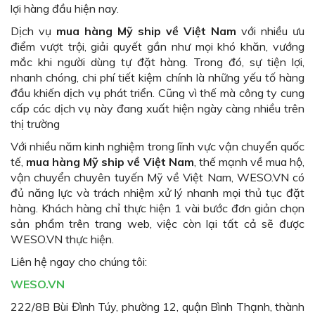
lợi hàng đầu hiện nay.
Dịch vụ
mua hàng Mỹ ship về Việt Nam
với nhiều ưu
điểm vượt trội, giải quyết gần như mọi khó khăn, vướng
mắc khi người dùng tự đặt hàng. Trong đó, sự tiện lợi,
nhanh chóng, chi phí tiết kiệm chính là những yếu tố hàng
đầu khiến dịch vụ phát triển. Cũng vì thế mà công ty cung
cấp các dịch vụ này đang xuất hiện ngày càng nhiều trên
thị trường
Với nhiều năm kinh nghiệm trong lĩnh vực vận chuyển quốc
tế,
mua hàng Mỹ ship về Việt Nam
, thế mạnh về mua hộ,
vận chuyển chuyên tuyến Mỹ về Việt Nam, WESO.VN có
đủ năng lực và trách nhiệm xử lý nhanh mọi thủ tục đặt
hàng. Khách hàng chỉ thực hiện 1 vài bước đơn giản chọn
sản phẩm trên trang web, việc còn lại tất cả sẽ được
WESO.VN thực hiện.
Liên hệ ngay cho chúng tôi:
WESO.VN
222/8B Bùi Đình Túy, phường 12, quận Bình Thạnh, thành