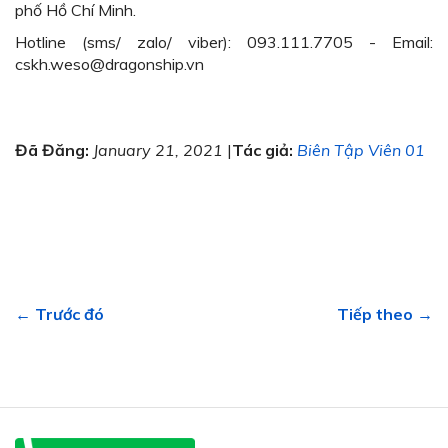
phố Hồ Chí Minh.
Hotline (sms/ zalo/ viber): 093.111.7705 - Email:
cskh.weso@dragonship.vn
Đã Đăng:
January 21, 2021
|
Tác giả:
Biên Tập Viên 01
← Trước đó
Tiếp theo →