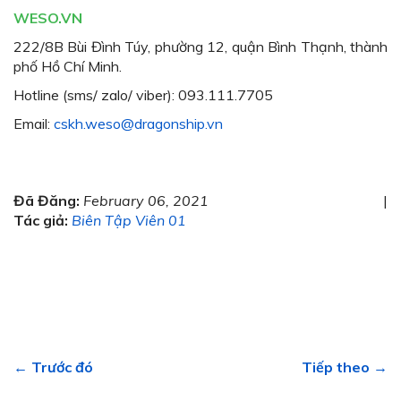
WESO.VN
222/8B Bùi Đình Túy, phường 12, quận Bình Thạnh, thành
phố Hồ Chí Minh.
Hotline (sms/ zalo/ viber): 093.111.7705
Email:
cskh.weso@dragonship.vn
Đã Đăng:
February 06, 2021
|
Tác giả:
Biên Tập Viên 01
← Trước đó
Tiếp theo →