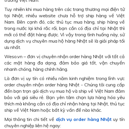
trường Việt Nam.
Tuy nhiên khi mua hàng trên các trang thương mại điện tử
tại Nhật, nhiều website chưa hỗ trợ ship hàng về Việt
Nam. Bên cạnh đó, các thủ tục mua hàng, ship hàng về
trong nước lại khá rắc rối, bạn cần có địa chỉ tại Nhật thì
mới có thể đặt hàng được. Vì vậy trong tình huống này, sử
dụng dịch vụ chuyên mua hộ hàng Nhật sẽ là giải pháp tối
ưu nhất.
Weso.vn – đơn vị chuyên nhận order hàng Nhật với tất cả
các mặt hàng đa dạng, đảm bảo giá tốt, vận chuyển
nhanh chóng, hàng chính hãng.
Là đơn vị uy tín có nhiều năm kinh nghiệm trong lĩnh vực
order chuyên nhận order hàng Nhật - Chúng tôi cung cấp
đến bạn trọn gói dịch vụ mua hộ và ship về Việt Nam đảm
bảo với giá siêu rẻ. Bạn yên tâm chọn lựa hàng hóa yêu
thích mà không cần có địa chỉ nhận hàng tại Nhật, thủ tục
ship về Việt Nam hoặc bất kỳ vấn đề nào khác.
Mọi thông tin chi tiết về
dịch vụ order hàng Nhật
uy tín
chuyên nghiệp liên hệ ngay: