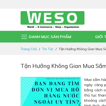
DANH MỤC SẢN PHẨM
GIỚI 
Đi
Trang Chủ
Tin Tức
Tận Hưởng Không Gian Mua S
nhanh
đến
nội
Tận Hưởng Không Gian Mua Sắm
dung
Mua sắm hàn
ngày càng p
bằng cách or
thủ tục than
khoảng cách
hình thức d