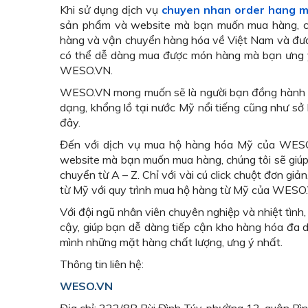
Khi sử dụng dịch vụ
chuyen nhan order hang 
sản phẩm và website mà bạn muốn mua hàng, chú
hàng và vận chuyển hàng hóa về Việt Nam và đưa đ
có thể dễ dàng mua được món hàng mà bạn ưng ý n
WESO.VN.
WESO.VN mong muốn sẽ là người bạn đồng hành đá
dạng, khổng lồ tại nước Mỹ nổi tiếng cũng như sở
đây.
Đến với dịch vụ mua hộ hàng hóa Mỹ của WESO,
website mà bạn muốn mua hàng, chúng tôi sẽ giúp 
chuyển từ A – Z. Chỉ với vài cú click chuột đơn g
từ Mỹ với quy trình mua hộ hàng từ Mỹ của WES
Với đội ngũ nhân viên chuyên nghiệp và nhiệt tình
cậy, giúp bạn dễ dàng tiếp cận kho hàng hóa đa d
mình những mặt hàng chất lượng, ưng ý nhất.
Thông tin liên hệ:
WESO.VN
Địa chỉ: 222/8B Bùi Đình Túy, phường 12, quận Bì