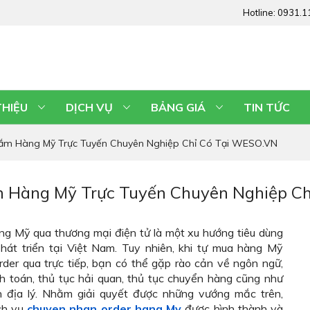
Hotline:
0931.1
THIỆU
DỊCH VỤ
BẢNG GIÁ
TIN TỨC
ắm Hàng Mỹ Trực Tuyến Chuyên Nghiệp Chỉ Có Tại WESO.VN
 Hàng Mỹ Trực Tuyến Chuyên Nghiệp C
g Mỹ qua thương mại điện tử là một xu hướng tiêu dùng
hát triển tại Việt Nam. Tuy nhiên, khi tự mua hàng Mỹ
der qua trực tiếp, bạn có thể gặp rào cản về ngôn ngữ,
h toán, thủ tục hải quan, thủ tục chuyển hàng cũng như
 địa lý. Nhằm giải quyết được những vướng mắc trên,
ịch vụ
chuyen nhan order hang My
được hình thành và