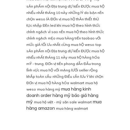
sẢn phẨm nỘi ĐỊa trung dỰ kiẾn ĐƯỢc mua hỘ
nhiỀu nhẤt thÁng 10 nÀy
nhỮng lÝ do bẠn nÊn
chỌn weso lÀ ĐƠn vỊ mua hỘ thÂn thiẾt
thỦ
tỤc nhẬp ĐÈn led khi mua hỘ theo hÌnh thỨc
chÍnh ngẠch
vÌ sao nÊn mua hỘ theo hÌnh thỨc
chÍnh ngẠch
mẸo mua hÀng trÊn taobao vỚi
mỨc giÁ tỐi Ưu nhẤt cÙng mua hỘ weso
top
sẢn phẨm nỘi ĐỊa trung dỰ kiẾn ĐƯỢc mua hỘ
nhiỀu nhẤt thÁng 11 nÀy
mua hỘ hÀng hÓa
mỸ - trung, ĐƠn vỊ tiÊn phong dẪn ĐẦu trong
lĨnh vỰc mua hỘ vỚi mẠng lƯỚi seller rỘng
khẮp toÀn cẦu
nhỮng ĐiỀu cẦn lƯu Ý khi chỌn
ĐƠn vỊ mua hỘ hÀng hÓa
walmart
mua hộ
mua hàng kinh
weso
mua hàng mỹ
doanh
order hàng mỹ
báo giá hàng
mỹ
mua
mua hộ việt - mỹ
săn sale walmart
hàng amazon
mua hàng walmart