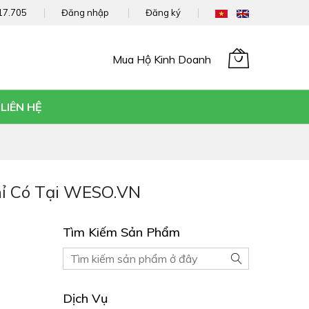
17.705
Đăng nhập
Đăng ký
Mua Hộ Kinh Doanh
Giỏ hàng của tôi
LIÊN HỆ
hỉ Có Tại WESO.VN
Tìm Kiếm Sản Phẩm
Tìm
Tìm
kiếm
kiếm
Sản
Dịch Vụ
phẩm