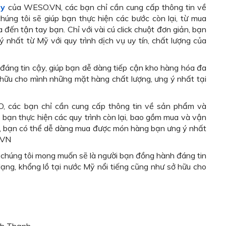
my
của WESO.VN, các bạn chỉ cần cung cấp thông tin về
ng tôi sẽ giúp bạn thực hiện các bước còn lại, từ mua
ến tận tay bạn. Chỉ với vài cú click chuột đơn giản, bạn
hất từ Mỹ với quy trình dịch vụ uy tín, chất lượng của
ng tin cậy, giúp bạn dễ dàng tiếp cận kho hàng hóa đa
 hữu cho mình những mặt hàng chất lượng, ưng ý nhất tại
 các bạn chỉ cần cung cấp thông tin về sản phẩm và
bạn thực hiện các quy trình còn lại, bao gồm mua và vận
iản, bạn có thể dễ dàng mua được món hàng bạn ưng ý nhất
O.VN
, chúng tôi mong muốn sẽ là người bạn đồng hành đáng tin
ạng, khổng lồ tại nước Mỹ nổi tiếng cũng như sở hữu cho
nh Thạnh,