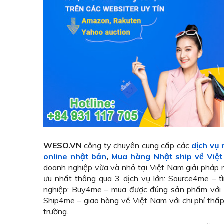
WESO.VN
công ty chuyên cung cấp các
dịch vụ
online nhật bản
,
Mua hàng Nhật ship về Việ
doanh nghiệp vừa và nhỏ tại Việt Nam giải pháp
ưu nhất thông qua 3 dịch vụ lớn: Source4me – 
nghiệp; Buy4me – mua được đúng sản phẩm với g
Ship4me – giao hàng về Việt Nam với chi phí th
trường.