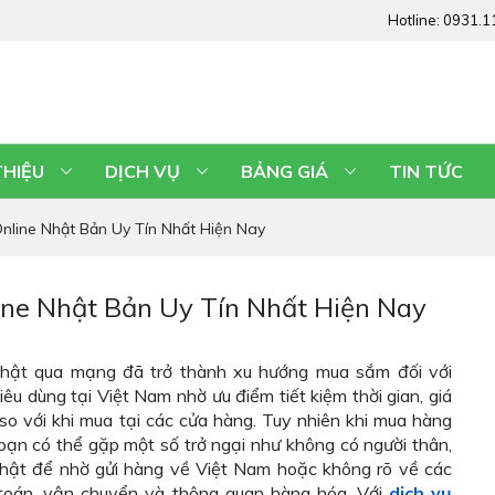
Hotline:
0931.1
THIỆU
DỊCH VỤ
BẢNG GIÁ
TIN TỨC
line Nhật Bản Uy Tín Nhất Hiện Nay
ne Nhật Bản Uy Tín Nhất Hiện Nay
ật qua mạng đã trở thành xu hướng mua sắm đối với
iêu dùng tại Việt Nam nhờ ưu điểm tiết kiệm thời gian, giá
so với khi mua tại các cửa hàng. Tuy nhiên khi mua hàng
bạn có thể gặp một số trở ngại như không có người thân,
 Nhật để nhờ gửi hàng về Việt Nam hoặc không rõ về các
toán, vận chuyển và thông quan hàng hóa. Với
dịch vụ