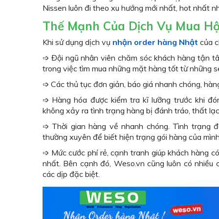
Nissen luôn đi theo xu hướng mới nhất, hot nhất 
Thế Mạnh Của Dịch Vụ Mua Hộ
Khi sử dụng dịch vụ
nhận order hàng Nhật
của c
➩ Đội ngũ nhân viên chăm sóc khách hàng tận tâm
trong việc tìm mua những mặt hàng tốt từ những se
➩ Các thủ tục đơn giản, báo giá nhanh chóng, hà
➩ Hàng hóa được kiểm tra kĩ lưỡng trước khi đ
không xảy ra tình trạng hàng bị đánh tráo, thất lạc
➩ Thời gian hàng về nhanh chóng. Tình trạng đ
thường xuyên để biết hiện trạng gói hàng của mình
➩ Mức cước phí rẻ, cạnh tranh giúp khách hàng c
nhất. Bên cạnh đó, Weso.vn cũng luôn có nhiều 
các dịp đặc biệt.