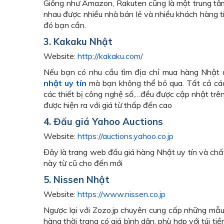
Giống như Amazon, Rakuten cũng là một trung tâ
nhau được nhiều nhà bán lẻ và nhiều khách hàng t
đó bạn cần.
3. Kakaku Nhật
Website:
http://kakaku.com/
Nếu bạn có nhu cầu tìm địa chỉ mua hàng Nhật đ
nhật uy tín
mà bạn không thể bỏ qua. Tất cả các 
các thiết bị công nghệ số,…đều được cập nhật trê
được hiện ra với giá từ thấp đến cao
4. Đấu giá Yahoo Auctions
Website:
https://auctions.yahoo.co.jp
Đây là trang web đấu giá hàng Nhật uy tín và chấ
này từ cũ cho đến mới
5. Nissen Nhật
Website:
https://www.nissen.co.jp
Ngược lại với Zozo.jp chuyên cung cấp những mẫu 
hàng thời trang có giá bình dân, phù hợp với túi ti