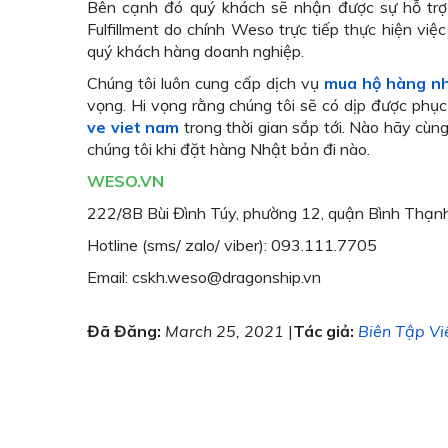
Bên cạnh đó quý khách sẽ nhận được sự hỗ trợ
Fulfillment do chính Weso trực tiếp thực hiện việ
quý khách hàng doanh nghiệp.
Chúng tôi luôn cung cấp dịch vụ
mua hộ hàng nh
vọng. Hi vọng rằng chúng tôi sẽ có dịp được phụ
ve viet nam
trong thời gian sắp tới. Nào hãy cùn
chúng tôi khi đặt hàng Nhật bản đi nào.
WESO.VN
222/8B Bùi Đình Túy, phường 12, quận Bình Thạnh
Hotline (sms/ zalo/ viber): 093.111.7705
Email: cskh.weso@dragonship.vn
Đã Đăng:
March 25, 2021
|
Tác giả:
Biên Tập Vi