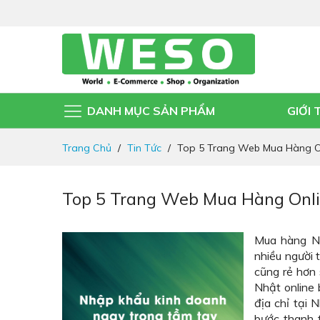
DANH MỤC SẢN PHẨM
GIỚI 
Đi
Trang Chủ
Tin Tức
Top 5 Trang Web Mua Hàng On
nhanh
đến
nội
Top 5 Trang Web Mua Hàng Onli
dung
Mua hàng Nh
nhiều người t
cũng rẻ hơn 
Nhật online 
địa chỉ tại
bước thanh 