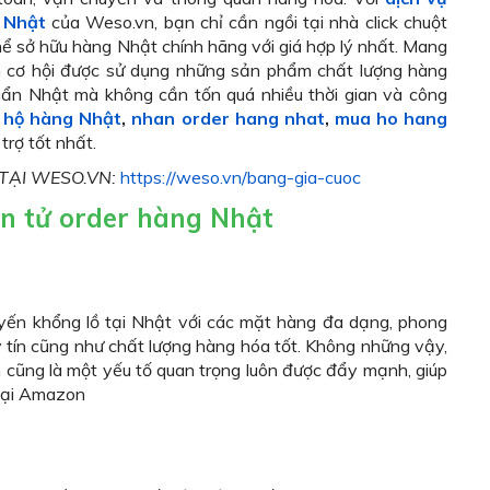
 Nhật
của Weso.vn, bạn chỉ cần ngồi tại nhà click chuột
ể sở hữu hàng Nhật chính hãng với giá hợp lý nhất. Mang
 cơ hội được sử dụng những sản phẩm chất lượng hàng
huẩn Nhật mà không cần tốn quá nhiều thời gian và công
 hộ hàng Nhật
,
nhan order hang nhat
,
mua ho hang
trợ tốt nhất.
TẠI WESO.VN:
https://weso.vn/bang-gia-cuoc
ện tử order hàng Nhật
uyến khổng lồ tại Nhật với các mặt hàng đa dạng, phong
tín cũng như chất lượng hàng hóa tốt. Không những vậy,
cũng là một yếu tố quan trọng luôn được đẩy mạnh, giúp
ại Amazon