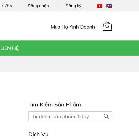
17.705
Đăng nhập
Đăng ký
Mua Hộ Kinh Doanh
Giỏ hàng của tôi
LIÊN HỆ
Tìm Kiếm Sản Phẩm
Tìm
Tìm
kiếm
kiếm
Sản
Dịch Vụ
phẩm