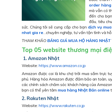
order hàng
mà vẫn có th
đến cho bạn
đầu, tiêu c
sức. Chúng tôi sẽ cung cấp cho bạn
dịch vụ mua
nhat gia re
…chuyên nghiệp, tư vấn tận tình và hỗ 
THAM KHẢO
BẢNG GIÁ MUA HỘ HÀNG NHẬT
Top 05 website thương mại đi
1. Amazon Nhật
Website:
https://www.amazon.co.jp
Amazon được coi là khu chợ trời mua sắm trực t
phú. Hàng hóa Amazon được đảm bảo an toàn, uy 
các chính sách chăm sóc khách hàng của Amazon 
bạn có thể yên tâm
mua hàng Nhật Bản online
t
2. Rakuten Nhật
Website:
https://www.rakuten.co.jp