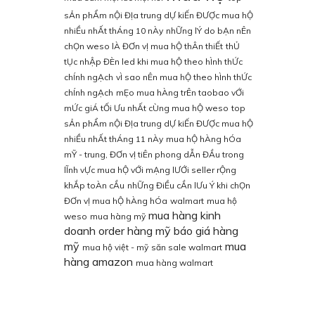
sẢn phẨm nỘi ĐỊa trung dỰ kiẾn ĐƯỢc mua hỘ
nhiỀu nhẤt thÁng 10 nÀy
nhỮng lÝ do bẠn nÊn
chỌn weso lÀ ĐƠn vỊ mua hỘ thÂn thiẾt
thỦ
tỤc nhẬp ĐÈn led khi mua hỘ theo hÌnh thỨc
chÍnh ngẠch
vÌ sao nÊn mua hỘ theo hÌnh thỨc
chÍnh ngẠch
mẸo mua hÀng trÊn taobao vỚi
mỨc giÁ tỐi Ưu nhẤt cÙng mua hỘ weso
top
sẢn phẨm nỘi ĐỊa trung dỰ kiẾn ĐƯỢc mua hỘ
nhiỀu nhẤt thÁng 11 nÀy
mua hỘ hÀng hÓa
mỸ - trung, ĐƠn vỊ tiÊn phong dẪn ĐẦu trong
lĨnh vỰc mua hỘ vỚi mẠng lƯỚi seller rỘng
khẮp toÀn cẦu
nhỮng ĐiỀu cẦn lƯu Ý khi chỌn
ĐƠn vỊ mua hỘ hÀng hÓa
walmart
mua hộ
mua hàng kinh
weso
mua hàng mỹ
doanh
order hàng mỹ
báo giá hàng
mỹ
mua
mua hộ việt - mỹ
săn sale walmart
hàng amazon
mua hàng walmart