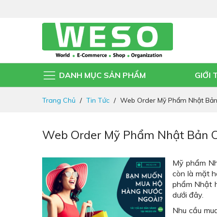
DANH MỤC SẢN PHẨM
GIỚI 
Đi
Trang Chủ
Tin Tức
Web Order Mỹ Phẩm Nhật Bản
nhanh
đến
nội
Web Order Mỹ Phẩm Nhật Bản C
dung
Mỹ phẩm Nhậ
còn là mặt h
phẩm Nhật h
dưới đây.
Nhu cầu mu