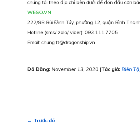
chúng tôi theo địa chỉ bên dưới để đón đầu cơn bão
WESO.VN
222/8B Bùi Đình Túy, phường 12, quận Bình Thạnh
Hotline (sms/ zalo/ viber): 093.111.7705
Email: chung.tt@dragonship.vn
Đã Đăng:
November 13, 2020
|
Tác giả:
Biên Tậ
← Trước đó