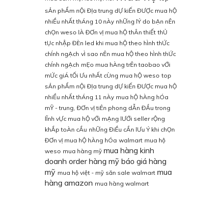
sẢn phẨm nỘi ĐỊa trung dỰ kiẾn ĐƯỢc mua hỘ
nhiỀu nhẤt thÁng 10 nÀy
nhỮng lÝ do bẠn nÊn
chỌn weso lÀ ĐƠn vỊ mua hỘ thÂn thiẾt
thỦ
tỤc nhẬp ĐÈn led khi mua hỘ theo hÌnh thỨc
chÍnh ngẠch
vÌ sao nÊn mua hỘ theo hÌnh thỨc
chÍnh ngẠch
mẸo mua hÀng trÊn taobao vỚi
mỨc giÁ tỐi Ưu nhẤt cÙng mua hỘ weso
top
sẢn phẨm nỘi ĐỊa trung dỰ kiẾn ĐƯỢc mua hỘ
nhiỀu nhẤt thÁng 11 nÀy
mua hỘ hÀng hÓa
mỸ - trung, ĐƠn vỊ tiÊn phong dẪn ĐẦu trong
lĨnh vỰc mua hỘ vỚi mẠng lƯỚi seller rỘng
khẮp toÀn cẦu
nhỮng ĐiỀu cẦn lƯu Ý khi chỌn
ĐƠn vỊ mua hỘ hÀng hÓa
walmart
mua hộ
mua hàng kinh
weso
mua hàng mỹ
doanh
order hàng mỹ
báo giá hàng
mỹ
mua
mua hộ việt - mỹ
săn sale walmart
hàng amazon
mua hàng walmart