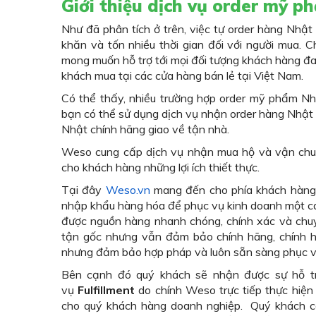
Giới thiệu dịch vụ order mỹ 
Như đã phân tích ở trên, việc tự order hàng Nhật 
khăn và tốn nhiều thời gian đối với người mua. C
mong muốn hỗ trợ tới mọi đối tượng khách hàng đa
khách mua tại các cửa hàng bán lẻ tại Việt Nam.
Có thể thấy, nhiều trường hợp order mỹ phẩm Nhậ
bạn có thể sử dụng dịch vụ nhận order hàng Nhật
Nhật chính hãng giao về tận nhà.
Weso cung cấp dịch vụ nhận mua hộ và vận chuy
cho khách hàng những lợi ích thiết thực.
Tại đây
Weso.vn
mang đến cho phía khách hàng 
nhập khẩu hàng hóa để phục vụ kinh doanh một các
được nguồn hàng nhanh chóng, chính xác và chu
tận gốc nhưng vẫn đảm bảo chính hãng, chính h
nhưng đảm bảo hợp pháp và luôn sẵn sàng phục vụ
Bên cạnh đó quý khách sẽ nhận được sự hỗ t
vụ
Fulfillment
do chính Weso trực tiếp thực hiện 
cho quý khách hàng doanh nghiệp. Quý khách c