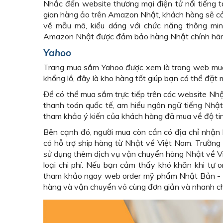
Nhắc đến website thương mại điện tử nổi tiếng
gian hàng ảo trên Amazon Nhật, khách hàng sẽ c
về mẫu mã, kiểu dáng với chức năng thông min
Amazon Nhật được đảm bảo hàng Nhật chính hãng vớ
Yahoo
Trang mua sắm Yahoo được xem là trang web mua,
khổng lồ, đây là kho hàng tốt giúp bạn có thể đặ
Để có thể mua sắm trực tiếp trên các website Nhậ
thanh toán quốc tế, am hiểu ngôn ngữ tiếng Nhậ
tham khảo ý kiến của khách hàng đã mua về độ tin 
Bên cạnh đó, người mua còn cần có địa chỉ nhận 
có hỗ trợ ship hàng từ Nhật về Việt Nam. Trường
sử dụng thêm dịch vụ vận chuyển hàng Nhật về Vi
loại chi phí. Nếu bạn cảm thấy khó khăn khi tự
tham khảo ngay web order mỹ phẩm Nhật Bản - d
hàng và vận chuyển vô cùng đơn giản và nhanh c