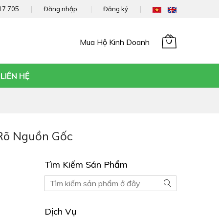
17.705
Đăng nhập
Đăng ký
Mua Hộ Kinh Doanh
Giỏ hàng của tôi
LIÊN HỆ
Rõ Nguồn Gốc
Tìm Kiếm Sản Phẩm
Tìm
Tìm
kiếm
kiếm
Sản
Dịch Vụ
phẩm