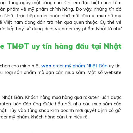
dùng đang ngày một tăng cao. Chị em đặc biệt quan tâm
ản phẩm về mỹ phẩm chính hãng. Do vậy, những tín đồ
 Nhật trực tiếp order hoặc nhờ một đơn vị mua hộ mỹ
ề Việt nam đang dần trở nên quá quen thuộc. Cụ thể về
rực tiếp hay sử dụng dịch vụ order mỹ phẩm Nhật là như
ite TMĐT uy tín hàng đầu tại Nhật
a chọn cho mình một
web
order mỹ phẩm Nhật Bản
uy tín.
iệu, loại sản phẩm mà bạn cần mua sắm. Một số website
i Nhật Bản. Khách hàng mua hàng qua rakuten luôn được
kuten luôn đáp ứng được hầu hết nhu cầu mua sắm của
t. Tùy vào từng shop kinh doanh mới quyết định có gửi
der mỹ phẩm, khách hàng cần tìm hiểu rõ.