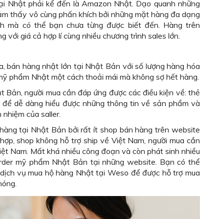
 tại Nhật phải kể đến là Amazon Nhật. Dạo quanh những
ảm thấy vô cùng phấn khích bởi những mặt hàng đa dạng
h mà có thể bạn chưa từng được biết đến. Hàng trên
i giá cả hợp lí cùng nhiều chương trình sales lớn.
 bán hàng nhật lớn tại Nhật Bản với số lượng hàng hóa
t mỹ phẩm Nhật một cách thoải mái mà không sợ hết hàng.
t Bản, người mua cần đáp ứng được các điều kiện về: thẻ
t để dễ dàng hiểu được những thông tin về sản phẩm và
nhiệm của saller.
hàng tại Nhật Bản bởi rất ít shop bán hàng trên website
 hợp, shop không hỗ trợ ship về Việt Nam, người mua cần
ệt Nam. Mất khá nhiều công đoạn và còn phát sinh nhiều
 order mỹ phẩm Nhật Bản tại những website. Bạn có thể
ịch vụ mua hộ hàng Nhật tại Weso để được hỗ trợ mua
hóng.