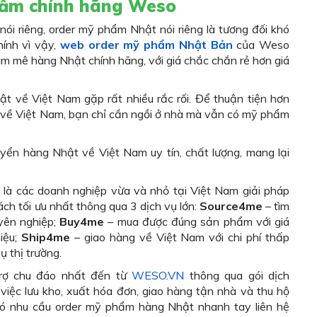
phẩm chính hãng Weso
nói riêng, order mỹ phẩm Nhật nói riêng là tương đối khó
hính vì vậy,
web order mỹ phẩm Nhật Bản
của Weso
m mê hàng Nhật chính hãng, với giá chắc chắn rẻ hơn giá
t về Việt Nam gặp rất nhiều rắc rối. Để thuận tiện hơn
 về Việt Nam, bạn chỉ cần ngồi ở nhà mà vẫn có mỹ phẩm
ển hàng Nhật về Việt Nam uy tín, chất lượng, mang lại
là các doanh nghiệp vừa và nhỏ tại Việt Nam giải pháp
h tối ưu nhất thông qua 3 dịch vụ lớn:
Source4me
– tìm
yên nghiệp;
Buy4me
– mua được đúng sản phẩm với giá
iệu;
Ship4me
– giao hàng về Việt Nam với chi phí thấp
 thị trường.
rợ chu đáo nhất đến từ
WESO.VN
thông qua gói dịch
việc lưu kho, xuất hóa đơn, giao hàng tận nhà và thu hộ
ó nhu cầu order mỹ phẩm hàng Nhật nhanh tay liên hệ