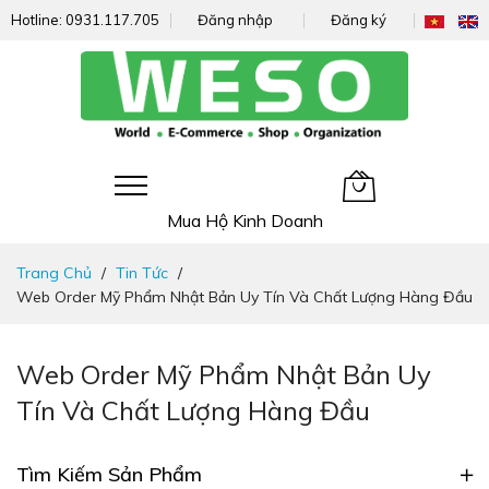
Hotline:
0931.117.705
Đăng nhập
Đăng ký
Giỏ hàng của tôi
Mua Hộ Kinh Doanh
Đi
Trang Chủ
Tin Tức
nhanh
Web Order Mỹ Phẩm Nhật Bản Uy Tín Và Chất Lượng Hàng Đầu
đến
nội
dung
Web Order Mỹ Phẩm Nhật Bản Uy
Tín Và Chất Lượng Hàng Đầu
Tìm Kiếm Sản Phẩm