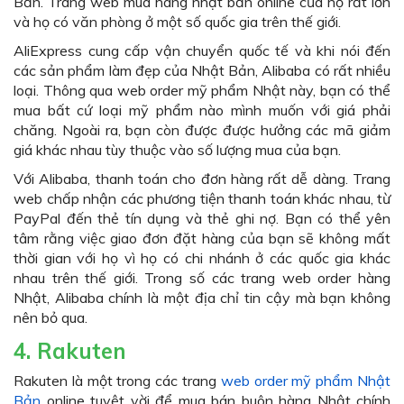
Bản. Trang web mua hàng nhật bản online của họ rất lớn
và họ có văn phòng ở một số quốc gia trên thế giới.
AliExpress cung cấp vận chuyển quốc tế và khi nói đến
các sản phẩm làm đẹp của Nhật Bản, Alibaba có rất nhiều
loại. Thông qua web order mỹ phẩm Nhật này, bạn có thể
mua bất cứ loại mỹ phẩm nào mình muốn với giá phải
chăng. Ngoài ra, bạn còn được được hưởng các mã giảm
giá khác nhau tùy thuộc vào số lượng mua của bạn.
Với Alibaba, thanh toán cho đơn hàng rất dễ dàng. Trang
web chấp nhận các phương tiện thanh toán khác nhau, từ
PayPal đến thẻ tín dụng và thẻ ghi nợ. Bạn có thể yên
tâm rằng việc giao đơn đặt hàng của bạn sẽ không mất
thời gian với họ vì họ có chi nhánh ở các quốc gia khác
nhau trên thế giới. Trong số các trang web order hàng
Nhật, Alibaba chính là một địa chỉ tin cậy mà bạn không
nên bỏ qua.
4. Rakuten
Rakuten là một trong các trang
web order mỹ phẩm Nhật
Bản
online tuyệt vời để mua bán buôn hàng Nhật chính