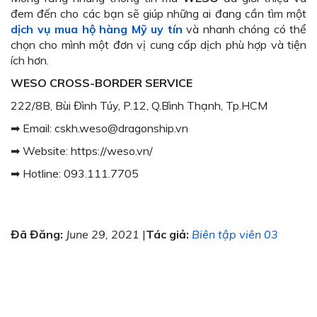
đem đến cho các bạn sẽ giúp những ai đang cần tìm một
dịch vụ mua hộ hàng Mỹ uy tín
và nhanh chóng
có thể
chọn cho mình một đơn vị cung cấp dịch phù hợp và tiện
ích hơn.
WESO CROSS-BORDER SERVICE
222/8B, Bùi Đình Túy, P.12, Q.Bình Thạnh, Tp.HCM
➡ Email: cskh.weso@dragonship.vn
➡ Website: https://weso.vn/
➡ Hotline: 093.111.7705
Đã Đăng:
June 29, 2021
|
Tác giả:
Biên tập viên 03