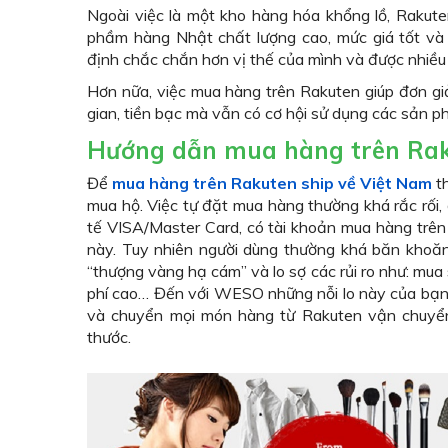
Ngoài việc là một kho hàng hóa khổng lồ, Rakut
phầm hàng Nhật chất lượng cao, mức giá tốt và
định chắc chắn hơn vị thế của mình và được nhiều
Hơn nữa, việc mua hàng trên Rakuten giúp đơn giả
gian, tiền bạc mà vẫn có cơ hội sử dụng các sản 
Hướng dẫn mua hàng trên Raku
Để
mua hàng trên Rakuten ship về Việt Nam
th
mua hộ. Việc tự đặt mua hàng thường khá rắc rối, 
tế VISA/Master Card, có tài khoản mua hàng trê
này. Tuy nhiên người dùng thường khá băn khoăn
“thượng vàng hạ cám” và lo sợ các rủi ro như: mua 
phí cao… Đến với WESO những nỗi lo này của bạn
và chuyển mọi món hàng từ Rakuten vận chuyển
thước.