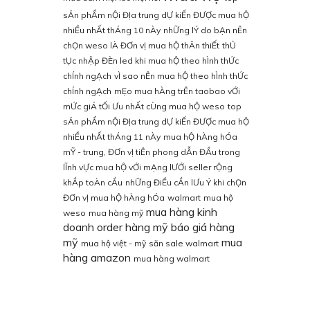
sẢn phẨm nỘi ĐỊa trung dỰ kiẾn ĐƯỢc mua hỘ
nhiỀu nhẤt thÁng 10 nÀy
nhỮng lÝ do bẠn nÊn
chỌn weso lÀ ĐƠn vỊ mua hỘ thÂn thiẾt
thỦ
tỤc nhẬp ĐÈn led khi mua hỘ theo hÌnh thỨc
chÍnh ngẠch
vÌ sao nÊn mua hỘ theo hÌnh thỨc
chÍnh ngẠch
mẸo mua hÀng trÊn taobao vỚi
mỨc giÁ tỐi Ưu nhẤt cÙng mua hỘ weso
top
sẢn phẨm nỘi ĐỊa trung dỰ kiẾn ĐƯỢc mua hỘ
nhiỀu nhẤt thÁng 11 nÀy
mua hỘ hÀng hÓa
mỸ - trung, ĐƠn vỊ tiÊn phong dẪn ĐẦu trong
lĨnh vỰc mua hỘ vỚi mẠng lƯỚi seller rỘng
khẮp toÀn cẦu
nhỮng ĐiỀu cẦn lƯu Ý khi chỌn
ĐƠn vỊ mua hỘ hÀng hÓa
walmart
mua hộ
mua hàng kinh
weso
mua hàng mỹ
doanh
order hàng mỹ
báo giá hàng
mỹ
mua
mua hộ việt - mỹ
săn sale walmart
hàng amazon
mua hàng walmart