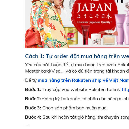
Cách 1: Tự order đặt mua hàng trên w
Yêu cầu bắt buộc để tự mua hàng trên web Rakut
Master card/Visa,… và có đủ tiền trong tài khoản 
Để tự
mua hàng trên Rakuten ship về Việt Na
Bước 1:
Truy cập vào website Rakuten tại link:
htt
Bước 2:
Đăng ký tài khoản cá nhân cho riêng mình
Bước 3:
Chọn sản phẩm bạn muốn mua.
Bước 4:
Sau khi hoàn tất giỏ hàng, thì chuyển san
…