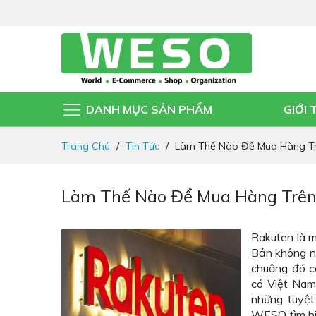
DANH MỤC SẢN PHẨM
GIỚI 
Đi
Trang Chủ
Tin Tức
Làm Thế Nào Để Mua Hàng Tr
nhanh
đến
nội
Làm Thế Nào Để Mua Hàng Trên
dung
Rakuten là 
Bản không nh
chuộng đó cò
có Việt Nam
những tuyệt
WESO tìm hi