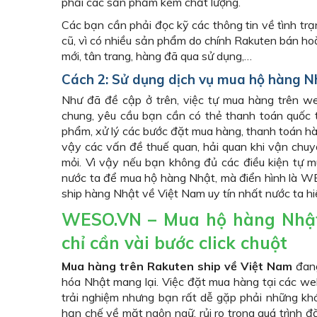
phải các sản phẩm kém chất lượng.
Các bạn cần phải đọc kỹ các thông tin về tình tr
cũ, vì có nhiều sản phẩm do chính Rakuten bán hoặ
mới, tân trang, hàng đã qua sử dụng,…
Cách 2: Sử dụng dịch vụ mua hộ hàng Nh
Như đã đề cập ở trên, việc tự mua hàng trên w
chung, yêu cầu bạn cần có thẻ thanh toán quốc 
phẩm, xử lý các bước đặt mua hàng, thanh toán hà
vậy các vấn đề thuế quan, hải quan khi vận chu
mỏi. Vì vậy nếu bạn không đủ các điều kiện tự 
nước ta để mua hộ hàng Nhật, mà điển hình là W
ship hàng Nhật về Việt Nam uy tín nhất nước ta h
WESO.VN – Mua hộ hàng Nhật 
chỉ cần vài bước click chuột
Mua hàng trên Rakuten ship về Việt Nam
đang
hóa Nhật mang lại. Việc đặt mua hàng tại các we
trải nghiệm nhưng bạn rất dễ gặp phải những khó
hạn chế về mặt ngôn ngữ, rủi ro trong quá trình 