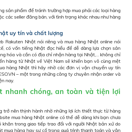
ạng sản phẩm để tránh trường hợp mua phải các loại hàng
c các seller đăng bán, với tình trạng khác nhau như hàng
ật uy tín và chất lượng
eb Rakuten Nhật nói riêng và mua hàng Nhật online nói
tế, có vốn tiếng Nhật đọc hiểu để dễ dàng lựa chọn sản
ng hóa và cần có địa chỉ nhận hàng tại Nhật,… không chỉ
yển hàng từ Nhật về Việt Nam sẽ khiến bạn vô cùng mệt
mua hàng Nhật thì hãy nhờ các đơn vị vận chuyển uy tín
ESO.VN – một trong những công ty chuyên nhận order và
iện nay.
nhanh chóng, an toàn và tiện lợi
 trở nên thịnh hành nhờ những lợi ích thiết thực từ hàng
bsite mua hàng Nhật online có thể dễ dàng khi bạn chưa
 khăn trong giao tiếp trao đổi với người Nhật bản xứ do
đặt mua hàng hay sự cố trong quá trình thanh toán và vận