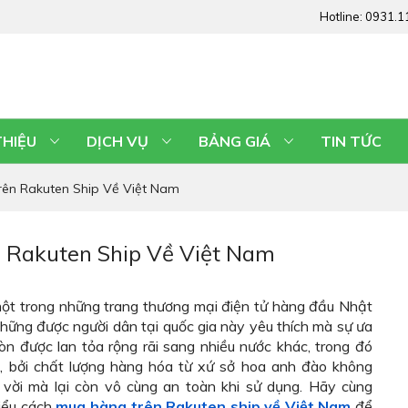
Hotline:
0931.1
THIỆU
DỊCH VỤ
BẢNG GIÁ
TIN TỨC
ên Rakuten Ship Về Việt Nam
 Rakuten Ship Về Việt Nam
một trong những trang thương mại điện tử hàng đầu Nhật
ững được người dân tại quốc gia này yêu thích mà sự ưa
n được lan tỏa rộng rãi sang nhiều nước khác, trong đó
, bởi chất lượng hàng hóa từ xứ sở hoa anh đào không
 vời mà lại còn vô cùng an toàn khi sử dụng. Hãy cùng
ểu cách
mua hàng trên Rakuten ship về Việt Nam
để