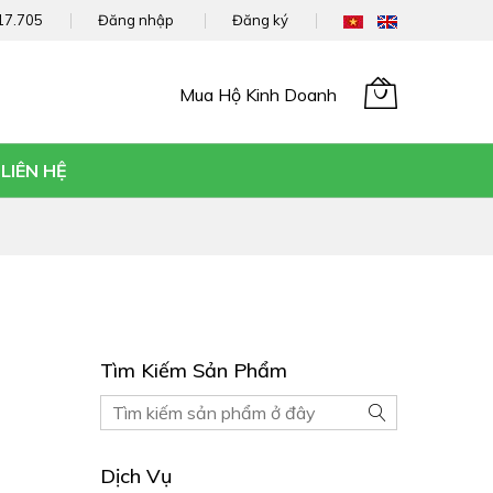
17.705
Đăng nhập
Đăng ký
Mua Hộ Kinh Doanh
Giỏ hàng của tôi
LIÊN HỆ
Tìm Kiếm Sản Phẩm
Tìm
Tìm
kiếm
kiếm
Sản
Dịch Vụ
phẩm