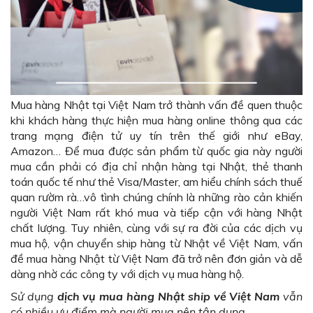
Mua hàng Nhật tại Việt Nam trở thành vấn đề quen thuộc
khi khách hàng thực hiện mua hàng online thông qua các
trang mạng điện tử uy tín trên thế giới như eBay,
Amazon… Để mua được sản phẩm từ quốc gia này người
mua cần phải có địa chỉ nhận hàng tại Nhật, thẻ thanh
toán quốc tế như thẻ Visa/Master, am hiểu chính sách thuế
quan rườm rà…vô tình chúng chính là những rào cản khiến
người Việt Nam rất khó mua và tiếp cận với hàng Nhật
chất lượng. Tuy nhiên, cùng với sự ra đời của các dịch vụ
mua hộ, vận chuyển ship hàng từ Nhật về Việt Nam, vấn
đề mua hàng Nhật từ Việt Nam đã trở nên đơn giản và dễ
dàng nhờ các công ty với dịch vụ mua hàng hộ.
Sử dụng
dịch vụ mua hàng Nhật ship về Việt Nam
vẫn
có nhiều ưu điểm mà người mua nên tận dụng