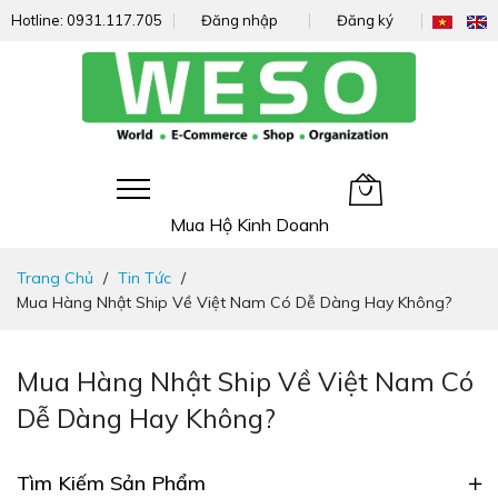
Hotline:
0931.117.705
Đăng nhập
Đăng ký
Giỏ hàng của tôi
Mua Hộ Kinh Doanh
Đi
Trang Chủ
Tin Tức
nhanh
Mua Hàng Nhật Ship Về Việt Nam Có Dễ Dàng Hay Không?
đến
nội
dung
Mua Hàng Nhật Ship Về Việt Nam Có
Dễ Dàng Hay Không?
Tìm Kiếm Sản Phẩm