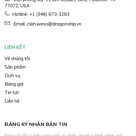
77072, USA
Hotline:
+1 (346) 673-3283
Email:
cskh.weso@dragonship.vn
LIÊN KẾT
Về chúng tôi
Sản phẩm
Dịch vụ
Bảng giá
Tin tức
Liên hệ
ĐĂNG KÝ NHẬN BẢN TIN
Đừng bỏ lỡ sự kiện nóng hổi và nhiều chương trình giảm giá