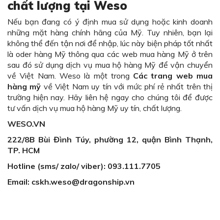
chất lượng tại Weso
Nếu bạn đang có ý định mua sử dụng hoặc kinh doanh
những mặt hàng chính hãng của Mỹ. Tuy nhiên, bạn lại
không thể đến tận nơi để nhập, lúc này biện pháp tốt nhất
là oder hàng Mỹ thông qua các web mua hàng Mỹ ở trên
sau đó sử dụng dịch vụ mua hộ hàng Mỹ để vận chuyển
về Việt Nam. Weso là một trong
Các trang web mua
hàng mỹ
về Việt Nam uy tín với mức phí rẻ nhất trên thị
trường hiện nay. Hãy liên hệ ngay cho chúng tôi để được
tư vấn dịch vụ mua hộ hàng Mỹ uy tín, chất lượng.
WESO.VN
222/8B Bùi Đình Túy, phường 12, quận Bình Thạnh,
TP. HCM
Hotline (sms/ zalo/ viber): 093.111.7705
Email: cskh.weso@dragonship.vn