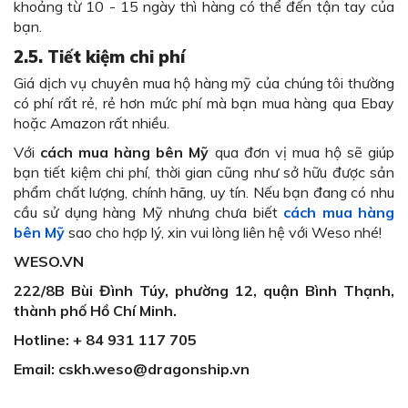
khoảng từ 10 - 15 ngày thì hàng có thể đến tận tay của
bạn.
2.5.
Tiết kiệm chi phí
Giá dịch vụ chuyên mua hộ hàng mỹ của chúng tôi thường
có phí rất rẻ, rẻ hơn mức phí mà bạn mua hàng qua Ebay
hoặc Amazon rất nhiều.
Với
cách mua hàng bên Mỹ
qua đơn vị mua hộ sẽ giúp
bạn tiết kiệm chi phí, thời gian cũng như sở hữu được sản
phẩm chất lượng, chính hãng, uy tín. Nếu bạn đang có nhu
cầu sử dụng hàng Mỹ nhưng chưa biết
cách mua hàng
bên Mỹ
sao cho hợp lý, xin vui lòng liên hệ với Weso nhé!
WESO.VN
222/8B Bùi Đình Túy, phường 12, quận Bình Thạnh,
thành phố Hồ Chí Minh.
Hotline: + 84 931 117 705
Email: cskh.weso@dragonship.vn