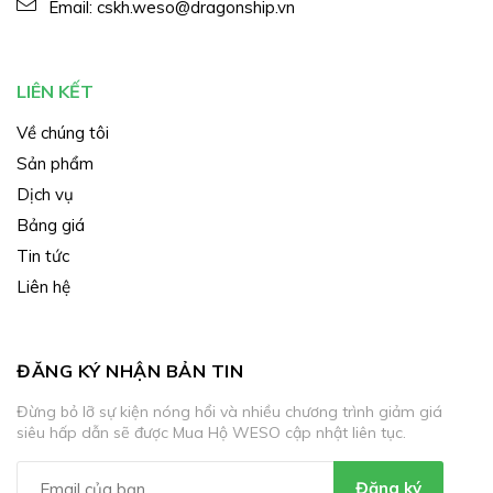
Email:
cskh.weso@dragonship.vn
LIÊN KẾT
Về chúng tôi
Sản phẩm
Dịch vụ
Bảng giá
Tin tức
Liên hệ
ĐĂNG KÝ NHẬN BẢN TIN
Đừng bỏ lỡ sự kiện nóng hổi và nhiều chương trình giảm giá
siêu hấp dẫn sẽ được Mua Hộ WESO cập nhật liên tục.
Đăng ký