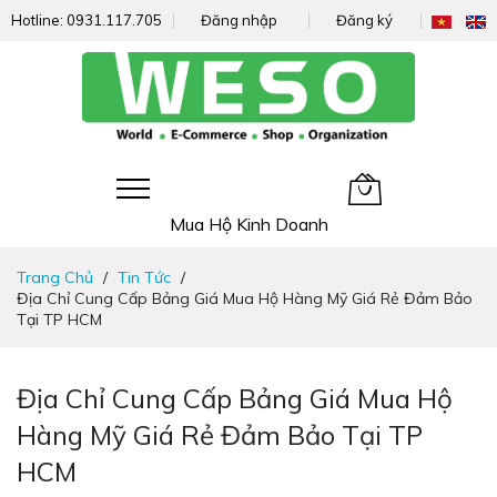
Hotline:
0931.117.705
Đăng nhập
Đăng ký
Giỏ hàng của tôi
Mua Hộ Kinh Doanh
Đi
Trang Chủ
Tin Tức
nhanh
Địa Chỉ Cung Cấp Bảng Giá Mua Hộ Hàng Mỹ Giá Rẻ Đảm Bảo
đến
Tại TP HCM
nội
dung
Địa Chỉ Cung Cấp Bảng Giá Mua Hộ
Hàng Mỹ Giá Rẻ Đảm Bảo Tại TP
HCM